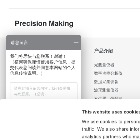
Precision Making
请您留言
行业应用
产品介绍
我们将尽快与您联系！谢谢！
（横河确保谨慎使用客户信息，提
轨道交通和高速铁路
光测量仪器
交代表您阅读并同意本网站的个人
照明和电源
数字功率分析仪
信息传输说明。）
Data Centers
数据采集设备
汽车电子和新能源汽车
波形测量仪器
消费电子和家用电器
发生器、信号源
电机和驱动器
压力计
This website uses cookie
光通信器件和光通信网络
便携式和手持式仪器
We use cookies to personal
新能源发电和电力电子
部件及配件
traffic. We also share info
工业现场
集成测试系统
analytics partners who may