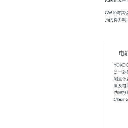
CW10与
员的得力助
电
YOKO
是一款
测量仪
量及电
功率故障，
Class