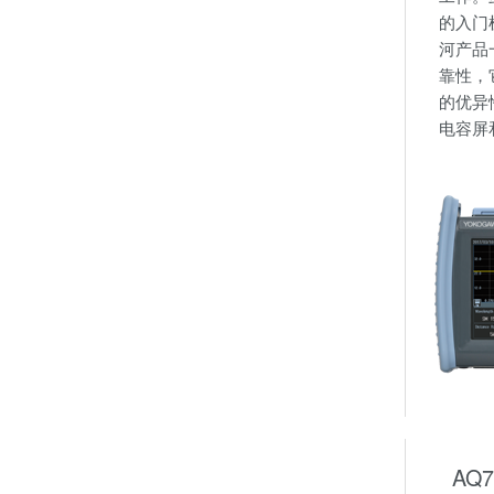
的入门
河产品
靠性，
的优异
电容屏
AQ7