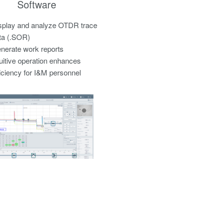
Software
splay and analyze OTDR trace
ta (.SOR)
nerate work reports
tuitive operation enhances
ficiency for I&M personnel