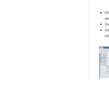
Di
da
Ge
In
ef