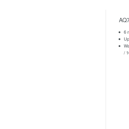
AQ7
6 
Up
Wa
/ 