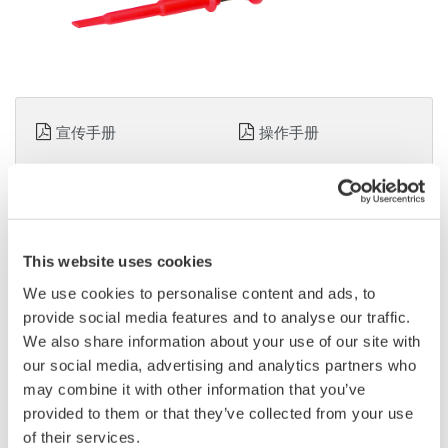
宣传手册
操作手册
请求报价
技术支持
This website uses cookies
带宽
:
直流至250 MHz
We use cookies to personalise content and ads, to
衰减
:
100:1
provide social media features and to analyse our traffic.
输入电阻
:
50 MΩ
We also share information about your use of our site with
输入电容
:
7.5 pF
our social media, advertising and analytics partners who
最大输入电压
:
1000 Vrms CAT II, 4000 V 瞬态过电压
may combine it with other information that you’ve
CAT O
provided to them or that they’ve collected from your use
探头长度
:
3米
of their services.
用于DL1700、DLM2000、DLM3000、DLM4000、