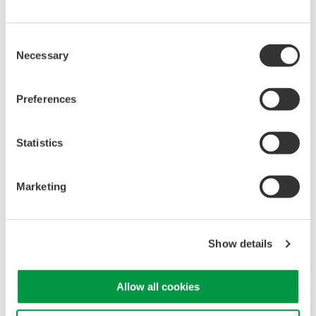
DLM5000、DLM5 000HD、DL/6000、DLM6000、DL9000和
SB5000系列
Consent
Necessary
Selection
概观
简介
资料下载
Preferences
Statistics
示波器只是波形测量解决方案的一部分。探头与测量仪器的相
互作用以及与被测电路的连接都会影响结果的质量和有效性。
Marketing
701945高压探头（示波器）是一款100:1的无源探头，用于高达
1000Vms的高压测量。探头长度3米，频率带宽为250 MHz。
Show details
Allow all cookies
寻找更多销售、技术和解决方案的信息？