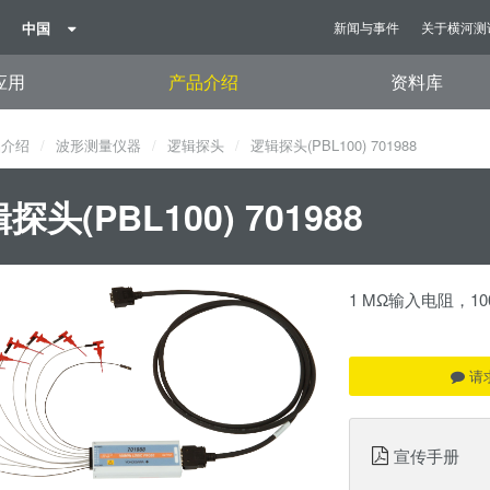
中国
新闻与事件
关于横河测
应用
产品介绍
资料库
品介绍
波形测量仪器
逻辑探头
逻辑探头(PBL100) 701988
探头(PBL100) 701988
1 MΩ输入电阻，1
请
宣传手册