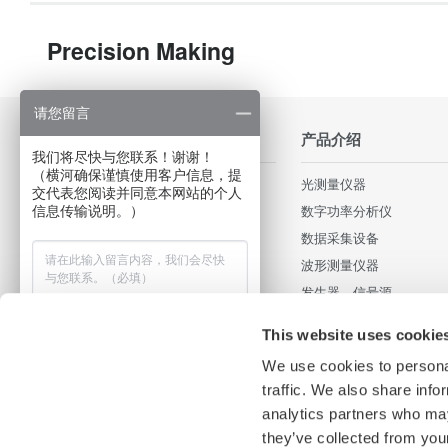
Precision Making
请您留言
行业应用
产品介绍
我们将尽快与您联系！谢谢！
（横河确保谨慎使用客户信息，提
轨道交通和高速铁路
光测量仪器
交代表您阅读并同意本网站的个人
照明和电源
数字功率分析仪
信息传输说明。）
Data Centers
数据采集设备
汽车电子和新能源汽车
波形测量仪器
消费电子和家用电器
发生器、信号源
电机和驱动器
压力计
This website uses cookie
光通信器件和光通信网络
便携式和手持式仪器
We use cookies to personal
新能源发电和电力电子
部件及配件
traffic. We also share info
工业现场
集成测试系统
analytics partners who may
Medical & Healthcare
停产产品
they’ve collected from your