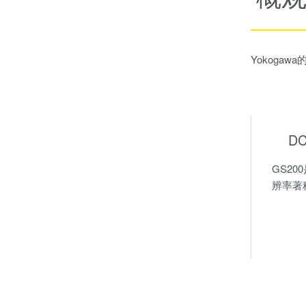
Yokog
D
GS2
辨率著