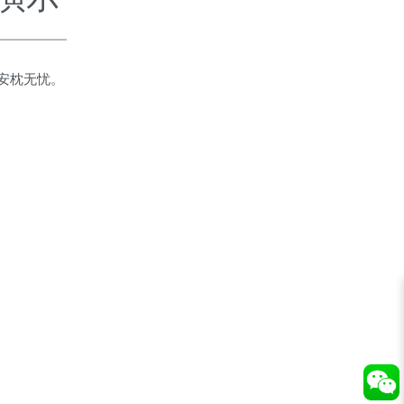
您安枕无忧。