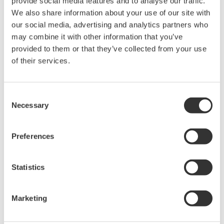
provide social media features and to analyse our traffic.
We also share information about your use of our site with
our social media, advertising and analytics partners who
may combine it with other information that you’ve
相关产品和解决方案
provided to them or that they’ve collected from your use
of their services.
AG5100任意波形发生器
Consent
Necessary
Selection
数字压力计 MT220
Preferences
压力和压差变送器的现场校验仪
的事实标准。
Statistics
Marketing