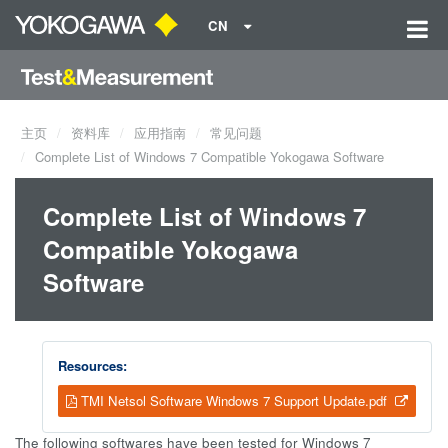
CN
主页
资料库
应用指南
常见问题
Complete List of Windows 7 Compatible Yokogawa Software
Complete List of Windows 7
Compatible Yokogawa
Software
Resources:
TMI Netsol Software Windows 7 Support Update.pdf
The following softwares have been tested for Windows 7