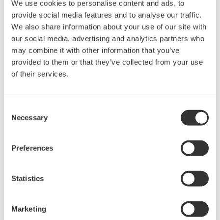
We use cookies to personalise content and ads, to
数据采集设备
provide social media features and to analyse our traffic.
Yokogawa数据采集系统具备出众
We also share information about your use of our site with
的灵活性和性能，能测量、显
our social media, advertising and analytics partners who
示、存储甚至促动各种物理和电
may combine it with other information that you’ve
气现象。
provided to them or that they’ve collected from your use
of their services.
Consent
波形测量仪器
Necessary
Selection
Yokogawa在业界首推示波记录仪
的概念，将数字示波器和多通道
Preferences
数据记录仪的优点集于一身。横
河示波记录仪作为世界一流的
示
波记录仪
，
具有高速采样能力和
Statistics
大测量带宽的优点，可广泛应用于电子工程的设计和开发过
程。
Marketing
横河示波器既有面向低成本市场的4CH MSO示波器