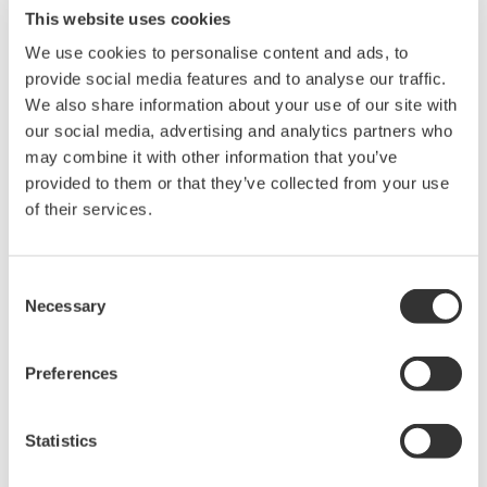
This website uses cookies
Photo3.jpg
We use cookies to personalise content and ads, to
provide social media features and to analyse our traffic.
We also share information about your use of our site with
相关产品和解决方案
our social media, advertising and analytics partners who
may combine it with other information that you’ve
provided to them or that they’ve collected from your use
波形测量仪器
of their services.
Yokogawa在业界首推示波记录仪
的概念，将数字示波器和多通道
数据记录仪的优点集于一身。横
Consent
Necessary
河示波记录仪作为世界一流的
示
Selection
波记录仪
，
具有高速采样能力和
大测量带宽的优点，可广泛应用于电子工程的设计和开发过
Preferences
程。
横河示波器既有面向低成本市场的4CH MSO示波器
Statistics
DLM3000系列，也有业界全新的8CH MSO示波器DLM5000