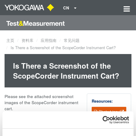
CN
主页
资料库
应用指南
常见问题
Is There a Screenshot of the ScopeCorder Instrument Cart?
Is There a Screenshot of the
ScopeCorder Instrument Cart?
Please see the attached screenshot
Resources:
images of the ScopeCorder instrument
cart.
Photo4.jpg
Photo1.jpg
Photo2.jpg