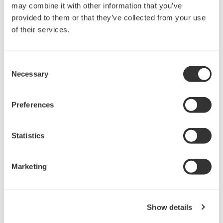
may combine it with other information that you’ve
数字式混合信号示波器
provided to them or that they’ve collected from your use
让我们来感受世界一流的横河示
of their services.
波器：自1988年首款机型面世以
来，YOKOGAWA一直不断创
新，致力于电力电子、机电一体
Consent
化和新能源等前沿行业专用示波
Necessary
Selection
器的研发，近期又推出全新DLM系列示波器，既有面向低成
本市场的4CH MSO示波器——DLM3000系列，也有业界全
Preferences
新的8CH MSO示波器——DLM5000系列，在由智能控制的
消费电子和工业驱动等电路设计的众多领域中，成为全球工
程师的首选工具。
Statistics
Marketing
波形测量仪器
Yokogawa在业界首推示波记录仪
Show details
的概念，将数字示波器和多通道
数据记录仪的优点集于一身。横