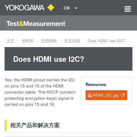
CN
主页
资料库
应用指南
常见问题
Does HDMI use I2C?
Does HDMI use I2C?
Yes, the HDMI pinout carries the I2C
Resources:
on pins 15 and 16 of the HDMI
connector cable. The HDCP (content
HDMI_I2C.jpg
protecting encryption keys) signal is
carried on pins 15 and 16.
相关产品和解决方案