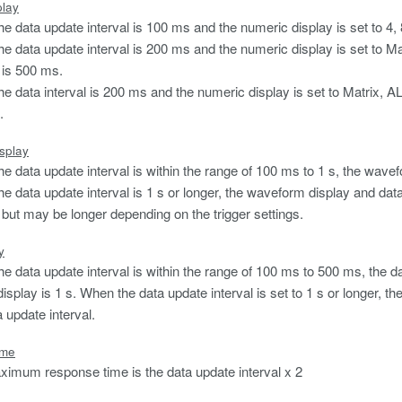
play
e data update interval is 100 ms and the numeric display is set to 4, 8
e data update interval is 200 ms and the numeric display is set to Matr
l is 500 ms.
e data interval is 200 ms and the numeric display is set to Matrix, ALL 
.
splay
e data update interval is within the range of 100 ms to 1 s, the wave
e data update interval is 1 s or longer, the waveform display and dat
l but may be longer depending on the trigger settings.
y
e data update interval is within the range of 100 ms to 500 ms, the da
display is 1 s. When the data update interval is set to 1 s or longer, 
a update interval.
ime
imum response time is the data update interval x 2