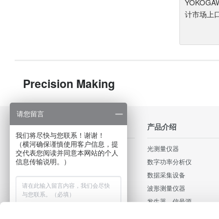
YOKOG
计市场上
Precision Making
请您留言
行业应用
产品介绍
我们将尽快与您联系！谢谢！
（横河确保谨慎使用客户信息，提
轨道交通和高速铁路
光测量仪器
交代表您阅读并同意本网站的个人
照明和电源
数字功率分析仪
信息传输说明。）
Data Centers
数据采集设备
汽车电子和新能源汽车
波形测量仪器
消费电子和家用电器
发生器、信号源
电机和驱动器
压力计