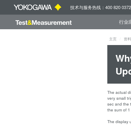
技术与服务热线：400 820 0372
行业
主页
资
Why
Upd
The actual d
very small tr
sec and the 
the sum of 1
The display 