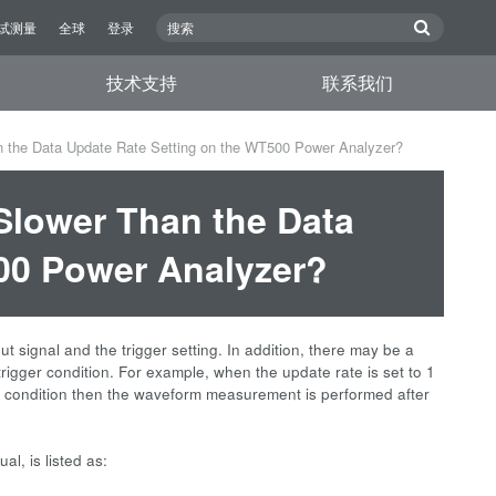
试测量
全球
登录
技术支持
联系我们
n the Data Update Rate Setting on the WT500 Power Analyzer?
Slower Than the Data
00 Power Analyzer?
 signal and the trigger setting. In addition, there may be a
 trigger condition. For example, when the update rate is set to 1
ger condition then the waveform measurement is performed after
l, is listed as: