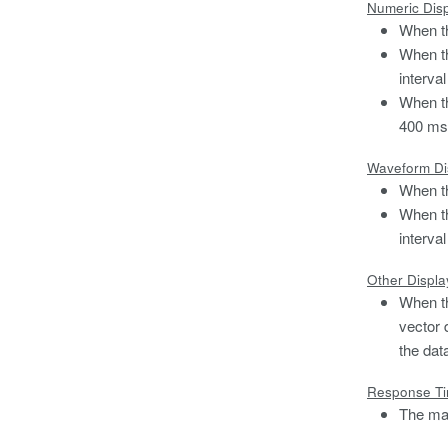
Numeric Dis
When th
When th
interva
When th
400 ms
Waveform Di
When th
When th
interva
Other Displa
When th
vector 
the dat
Response T
The max