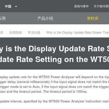
中国
新闻与事件
关于横河测
应用
产品介绍
资料库
料库
应用指南
常见问题
Why is the Display Update Rate Slower Tha
 is the Display Update Rate 
ate Rate Setting on the WT5
isplay update rate for the WT500 Power Analyzer will depend on the input
igger delay (several milliseconds) if the input signal does not match the
trigger mode is set to Auto, if the input signal does not match the trig
 sec and the timeout period. The timeout period is 100ms.
update interval, specified by the WT500 Power Analyzer instruction manua