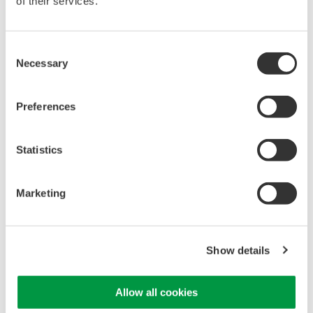
of their services.
型号
描述
波长
应用
(nm)
AQ7282A
入门型
1310/1550
用于FTTH接入网安
Consent
装
Necessary
Selection
标准型
AQ7283A
1310/1550
用于城域网和
FTTH 接入网 安装
Preferences
AQ7284A
动态范围
1310/1550
用于核心网络和城
型
域网安装
超高动
用于核心网络和
AQ7285A
1310/1550
Statistics
态范围
城域网安装
型
Marketing
两个端
AQ7283F
1310/1550, 1650
用于安装和维护城
口，三
域网和FTTH接入
波长型
网，与维修服务型
Show details
的波长兼容。
AQ7283H
三波长型
1310/1550/1625
用于安装城域网和
FTTH接入网，以及
Allow all cookies
安装和维护WDM系