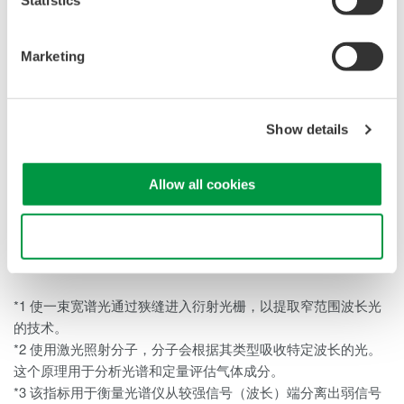
AQ6376还具备额外两项增强功能。一是可以清除分光镜内的水
气，以免水吸收影响到某个特定波长光的测量。同时，所有的
分光镜由于其设计原理都有波长为入射光2~3倍的高阶衍射光的
Marketing
问题，AQ6376的另一个增强功能可在测量过程中降低高阶衍射
光的影响。
Show details
主要目标用户
高校，科研院所、有源和无源光器件制造商。
Allow all cookies
主要应用
- 使用半导体，光纤以及其它宽谱激光器的发射光谱的测量。
Use necessary cookies only
- 光滤波器波长传输特性的测量，例如光纤布拉格光栅（FBG）
*6
*1 使一束宽谱光通过狭缝进入衍射光栅，以提取窄范围波长光
的技术。
*2 使用激光照射分子，分子会根据其类型吸收特定波长的光。
这个原理用于分析光谱和定量评估气体成分。
*3 该指标用于衡量光谱仪从较强信号（波长）端分离出弱信号