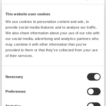
自从1980年进入光谱分析仪市场，Yokogawa一直致力于发展和
This website uses cookies
完善在可见光和近红外范围内光谱的测量技术。凭借在光谱分
析领域的专长，Yokogawa现已开发出AQ6376光谱分析仪，实
We use cookies to personalise content and ads, to
现3-μm中红外波段的测量。
provide social media features and to analyse our traffic.
We also share information about your use of our site with
产品特点：
our social media, advertising and analytics partners who
1. 业界领先的测量范围
may combine it with other information that you’ve
*3
AQ6376拥有80dB功率测量动态范围和55dB邻近动态范围
，与
provided to them or that they’ve collected from your use
当前基于干涉仪型的3-μm波段的测试仪器相比，分别要高出
of their services.
10,000倍和300倍。目前市场上的任何其他仪器都不能达到此动
*4
态范围
AQ6376足以实现对半导体激光器进行边模的准确测
量。
Consent
Necessary
Selection
2. 行业最高的波长分辨率
AQ6376拥有业界最高的100pm波长分辨率，是当前用于3-μm
Preferences
*5
波段的干涉仪型仪器的三倍
3. 实现光谱精确测量
Statistics