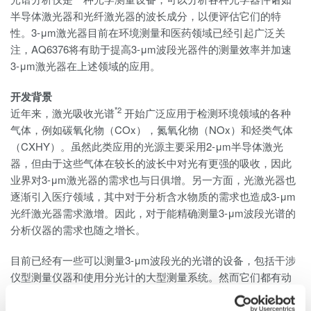
半导体激光器和光纤激光器的波长成分，以便评估它们的特
性。3-μm激光器目前在环境测量和医药领域已经引起广泛关
注，AQ6376将有助于提高3-μm波段光器件的测量效率并加速
3-μm激光器在上述领域的应用。
开发背景
*2
近年来，激光吸收光谱
开始广泛应用于检测环境领域的各种
气体，例如碳氧化物（COx），氮氧化物（NOx）和烃类气体
（CXHY）。虽然此类应用的光源主要采用2-μm半导体激光
器，但由于这些气体在较长的波长中对光有更强的吸收，因此
业界对3-μm激光器的需求也与日俱增。另一方面，光激光器也
逐渐引入医疗领域，其中对于分析含水物质的需求也造成3-μm
光纤激光器需求激增。因此，对于能精确测量3-μm波段光谱的
分析仪器的需求也随之增长。
目前已经有一些可以测量3-μm波段光的光谱的设备，包括干涉
仪型测量仪器和使用分光计的大型测量系统。然而它们都有动
态范围窄和波长分辨率低等缺点，从而降低了测量精度。因
此，市场急需可以突破上述局限的高性能光谱分析仪。