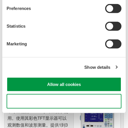
Preferences
光时域反射仪 AQ7280
Statistics
AQ7280应用广泛，可以满足从光
接入网到核心网分析的所有测试
测量需求。
Marketing
AQ7280 OTDR能为您带来：
安全可靠
操作方便
Show details
闪电速度
Allow all cookies
Use necessary cookies only
功率分析仪 WT500
中等量程的
WT500
小巧且便于使
用。使用其彩色TFT显示器可以
观测数值和波形测量。提供1到3