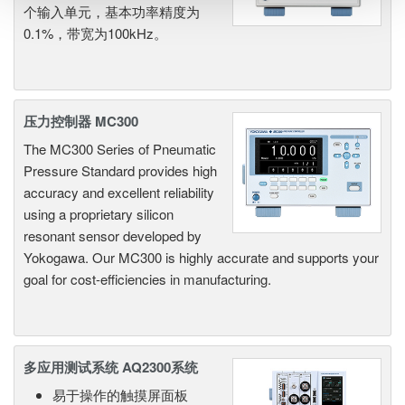
个输入单元，基本功率精度为
0.1%，带宽为100kHz。
压力控制器 MC300
The MC300 Series of Pneumatic
Pressure Standard provides high
accuracy and excellent reliability
using a proprietary silicon
resonant sensor developed by
Yokogawa. Our MC300 is highly accurate and supports your
goal for cost-efficiencies in manufacturing.
多应用测试系统 AQ2300系统
易于操作的触摸屏面板