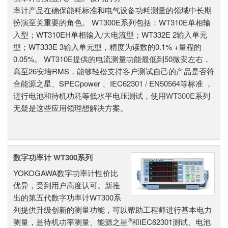
率计产品在确保能耗标准和电气设备功耗测量的领域中长期
扮演至关重要的角色。 WT300E系列包括：WT310E单相输
入型；WT310EH单相输入/大电流型；WT332E 2输入单元
型；WT333E 3输入单元型，精度为读数的0.1% +量程的
0.05%。 WT310E提供的电流测量功能最低到50微安左右，
高至26安培RMS，能够轻松支持客户测试自己的产品是否符
合能源之星、SPECpower 、IEC62301 / EN50564等标准 ，
进行电池和待机功耗等低水平电压测试，使用
WT300E
系列
无疑是这些应用领理想解决方案。
数字功率计 WT300系列
YOKOGAWA数字功率计性价比
优异，受到用户高度认可。新推
出的第五代数字功率计WT300系
列提供升级创新的测量功能，可以帮助工程师进行基本电力
®
测量，是待机功率测量、能源之星
和IEC62301测试、电池