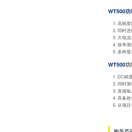
WT500
高精度
同时进
大电流
效率测
多种显
WT500
功
DC精度
同时测
直接输入
具备效
从项目号
相关产