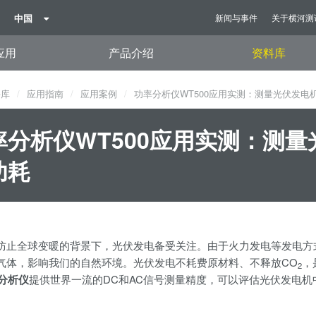
中国
新闻与事件
关于横河测
应用
产品介绍
资料库
料库
应用指南
应用案例
功率分析仪WT500应用实测：测量光伏发电
率分析仪WT500应用实测：测
功耗
防止全球变暖的背景下，光伏发电备受关注。由于火力发电等发电方
气体，影响我们的自然环境。光伏发电不耗费原材料、不释放CO
，
2
分析仪
提供世界一流的DC和AC信号测量精度，可以评估光伏发电