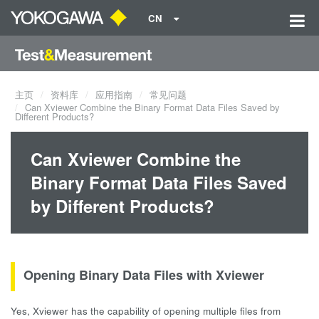
CN
主页
资料库
应用指南
常见问题
Can Xviewer Combine the Binary Format Data Files Saved by
Different Products?
Can Xviewer Combine the
Binary Format Data Files Saved
by Different Products?
Opening Binary Data Files with Xviewer
Yes, Xviewer has the capability of opening multiple files from