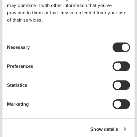
消费电子和工业驱动等电路设计的众多领域中，成为全球工
may combine it with other information that you’ve
程师的首选工具。
provided to them or that they’ve collected from your use
of their services.
数据采集设备
Consent
Necessary
Yokogawa数据采集系统具备出众
Selection
的灵活性和性能，能测量、显
示、存储甚至促动各种物理和电
Preferences
气现象。
Statistics
波形测量仪器
Marketing
Yokogawa在业界首推示波记录仪
的概念，将数字示波器和多通道
数据记录仪的优点集于一身。横
Show details
河示波记录仪作为世界一流的
示