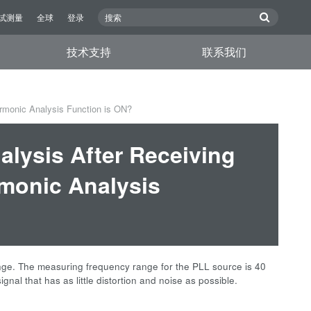
试测量
全球
登录
技术支持
联系我们
rmonic Analysis Function is ON?
lysis After Receiving
rmonic Analysis
nge. The measuring frequency range for the PLL source is 40
gnal that has as little distortion and noise as possible.