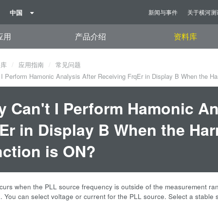
中国
新闻与事件
关于横河测
应用
产品介绍
资料库
料库
应用指南
常见问题
I Perform Hamonic Analysis After Receiving FrqEr in Display B When the Ha
 Can't I Perform Hamonic Ana
Er in Display B When the Ha
ction is ON?
ccurs when the PLL source frequency is outside of the measurement ra
 You can select voltage or current for the PLL source. Select a stable si