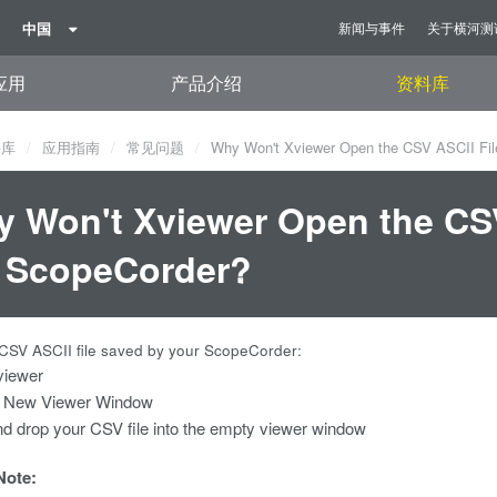
中国
新闻与事件
关于横河测
应用
产品介绍
资料库
料库
应用指南
常见问题
Why Won't Xviewer Open the CSV ASCII Fil
 Won't Xviewer Open the CSV
 ScopeCorder?
CSV ASCII file saved by your ScopeCorder:
viewer
 New Viewer Window
d drop your CSV file into the empty viewer window
Note: