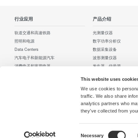
行业应用
产品介绍
轨道交通和高速铁路
光测量仪器
照明和电源
数字功率分析仪
Data Centers
数据采集设备
汽车电子和新能源汽车
波形测量仪器
消费电子和家用电器
发生器、信号源
电机和驱动器
压力计
This website uses cookie
光通信器件和光通信网络
便携式和手持式仪器
We use cookies to personal
新能源发电和电力电子
部件及配件
traffic. We also share info
工业现场
集成测试系统
analytics partners who may
Medical & Healthcare
停产产品
they’ve collected from your
Consent
Necessary
日本横河电机株式会社
我们的业务
隐私保护
使用条款