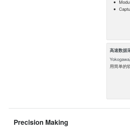
Modul
Captu
高速数据
Yokogawa
用简单的
Precision Making