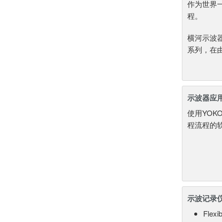
作为世界
程。
横河示波器
系列，在
示波器应
使用YOK
程流程的软
示波记录
Flexi