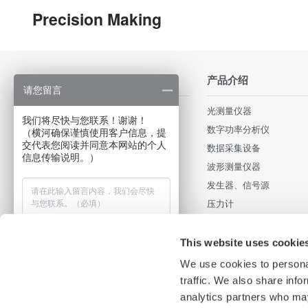
Precision Making
行业应用
产品介绍
请您留言
轨道交通和高速铁路
光测量仪器
我们将尽快与您联系！谢谢！
照明和电源
数字功率分析仪
（横河确保谨慎使用客户信息，提
交代表您阅读并同意本网站的个人
Data Centers
数据采集设备
信息传输说明。）
汽车电子和新能源汽车
波形测量仪器
消费电子和家用电器
发生器、信号源
电机和驱动器
压力计
光通信器件和光通信网络
便携式和手持式仪器
新能源发电和电力电子
部件及配件
This website uses cookie
工业现场
集成测试系统
We use cookies to personal
Medical & Healthcare
停产产品
traffic. We also share info
analytics partners who may