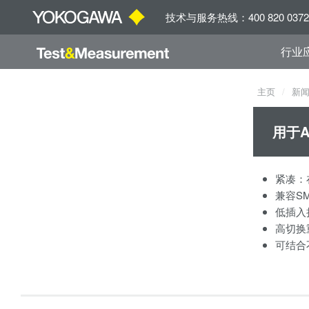
技术与服务热线：400 820 0372
行业
主页
新
用于A
紧凑：
兼容SM
低插入损
高切换
可结合