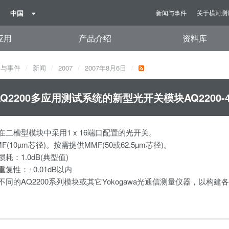
中国
新闻与事件
关于横河测
应用
产品介绍
资料库
闻与事件
新闻
2007
2007年8月6日
Q2200多应用测试系统的新型光开关模块AQ2200-
在二槽型模块中采用1 x 16端口配置的光开关。
F(10µm芯径)。按需提供MMF(50或62.5µm芯径)。
耗：1.0dB(典型值)
重复性：±0.01dB以内
不同的AQ2200系列模块或其它Yokogawa光通信测量仪器，以构