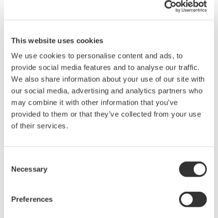
轨道交通和高速铁路
光测量仪器
照明和电源
数字功率分析仪
Data Centers
数据采集设备
This website uses cookies
汽车电子和新能源汽车
波形测量仪器
We use cookies to personalise content and ads, to
消费电子和家用电器
发生器、信号源
provide social media features and to analyse our traffic.
电机和驱动器
压力计
We also share information about your use of our site with
光通信器件和光通信网
便携式和手持式仪器
our social media, advertising and analytics partners who
络
部件及配件
may combine it with other information that you’ve
新能源发电和电力电子
集成测试系统
provided to them or that they’ve collected from your use
工业现场
停产产品
of their services.
Medical & Healthcare
Consent
资料库
技术支持
Necessary
Selection
资料下载
横河测量技术培训中心
应用指南
技术支持
Preferences
视频演示
最新版本的软件，驱动