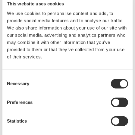
This website uses cookies
Die folgenden Darstellungsarten sind verfügbar:
We use cookies to personalise content and ads, to
provide social media features and to analyse our traffic.
Numerisch
We also share information about your use of our site with
Numerische Darstellung der Messdaten des
our social media, advertising and analytics partners who
WT5000/WT3000E/WT3000/WT1800E/WT1800/WT500/WT
may combine it with other information that you’ve
Bei Modellen mit der Option /G6 (Advanced Calculation)
provided to them or that they’ve collected from your use
werden auch Oberwellen-Messdaten angezeigt.
of their services.
Consent
Necessary
Selection
Numerische Liste
Listet die Oberwellen-Messdaten für jede Oberwellen-Ordnu
Preferences
Numerische Listen können angezeigt werden, wenn der
WT5000/WT3000E/WT3000/WT1800E/WT1800/WT500/WT
mit der Option /G5 oder /G6 (Advanced Calculation)
Statistics
ausgestattet ist.