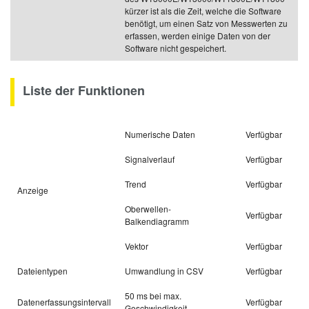
kürzer ist als die Zeit, welche die Software
benötigt, um einen Satz von Messwerten zu
erfassen, werden einige Daten von der
Software nicht gespeichert.
Liste der Funktionen
Numerische Daten
Verfügbar
Signalverlauf
Verfügbar
Trend
Verfügbar
Anzeige
Oberwellen-
Verfügbar
Balkendiagramm
Vektor
Verfügbar
Dateientypen
Umwandlung in CSV
Verfügbar
50 ms bei max.
Datenerfassungsintervall
Verfügbar
Geschwindigkeit.