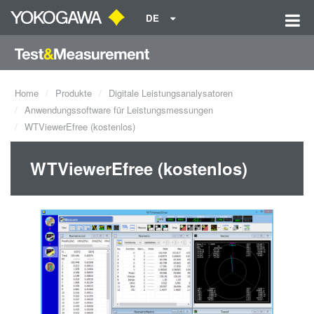
DE
Home
Produkte
Digitale Leistungsanalysatoren
Anwendungssoftware für Leistungsmessungen
WTViewerEfree (kostenlos)
WTViewerEfree (kostenlos)