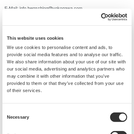
E-Mail: info.herrsching@yokogawa.com
Website: tmi.yokogawa.com/de
This website uses cookies
Yokogawa Deutschland GmbH
We use cookies to personalise content and ads, to
Broichhofstr. 7-11
provide social media features and to analyse our traffic.
40880 Ratingen
We also share information about your use of our site with
vertreten durch den Geschäftsführer: Ulrich Pichler, Seita
our social media, advertising and analytics partners who
Hagihara
may combine it with other information that you’ve
provided to them or that they’ve collected from your use
of their services.
Eingetragen im Handelsregister beim
Amtsgericht Düsseldorf unter:
HRB 43339
Consent
Ust-ID-Nr.: DE121639066
Necessary
Selection
Redaktionelle Verantwortlichkeit
i.S.v. Telemediengesetz § 7: