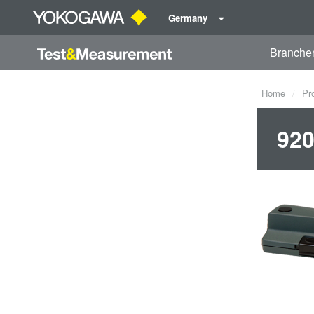
Germany
Branche
Home
Pr
92