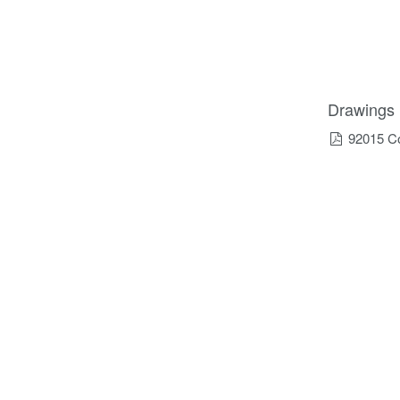
Drawings
92015 C