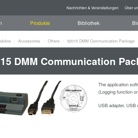
Nachrichten & Veranstaltungen
Über u
n
Produkte
Bibliothek
Bl
odukte
Accessories
Others
92015 DMM Communication Package
015 DMM Communication Pac
The application sof
(Logging function on
USB adapter, USB c