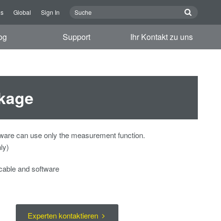
ns
Global
Sign In
og
Support
Ihr Kontakt zu uns
kage
tware can use only the measurement function.
ly)
able and software
Experten kontaktieren