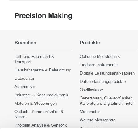
Precision Making
Branchen
Produkte
Luft- und Raumfahrt &
Optische Messtechnik
Transport
Tragbare Instrumente
Haushaltsgeräte & Beleuchtung
Digitale Leistungsanalysatoren
Datacenter
Datenerfassungsprodukte
Automotive
Oszilloskope
Industrie- & Konsumelektronik
Generatoren, Quellen/Senken,
Motoren & Steuerungen
Kalibratoren, Digitalmultimeter
Optische Kommunikation &
Manometer
Netze
Weitere Messgeräte
Photonik Analyse & Sensorik
Accessories
Quantum Computing
Vorführmessgeräte zu