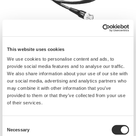
Kataloge &
Broschüren
This website uses cookies
We use cookies to personalise content and ads, to
provide social media features and to analyse our traffic.
We also share information about your use of our site with
Angebot anfordern
Technischer Support
our social media, advertising and analytics partners who
may combine it with other information that you’ve
provided to them or that they’ve collected from your use
Experten kontaktieren
of their services.
Zur Verbindung von zwei Geräten bei gleichzeitigen Messungen
Consent
oder für ein externes Trigger-Signal.
Necessary
Selection