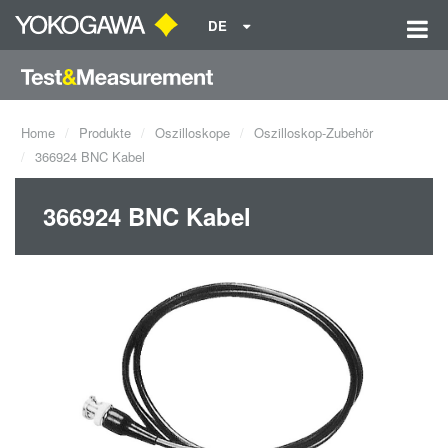
DE
Home
Produkte
Oszilloskope
Oszilloskop-Zubehör
366924 BNC Kabel
366924 BNC Kabel