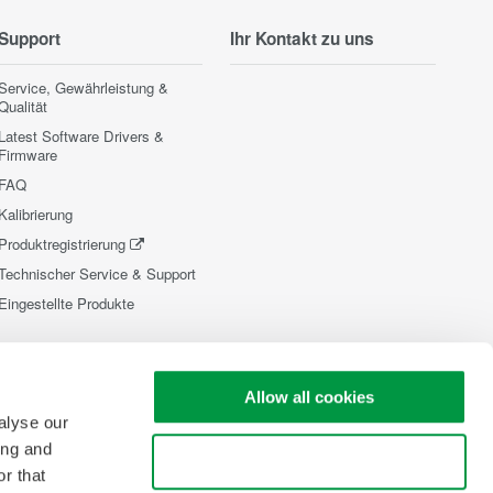
Support
Ihr Kontakt zu uns
Service, Gewährleistung &
Qualität
Latest Software Drivers &
Firmware
FAQ
Kalibrierung
Produktregistrierung
Technischer Service & Support
Eingestellte Produkte
Allow all cookies
alyse our
ing and
Use necessary cookies only
r that