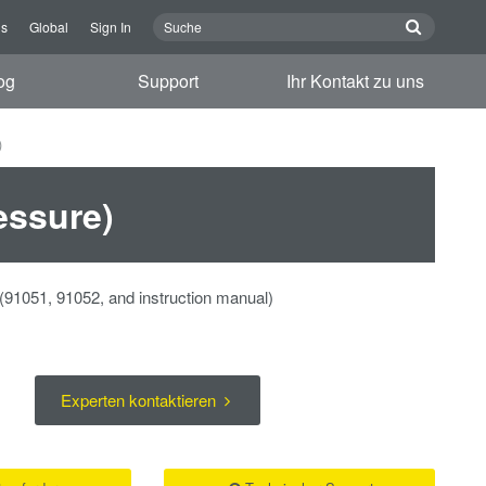
ns
Global
Sign In
og
Support
Ihr Kontakt zu uns
)
essure)
(91051, 91052, and instruction manual)
Experten kontaktieren