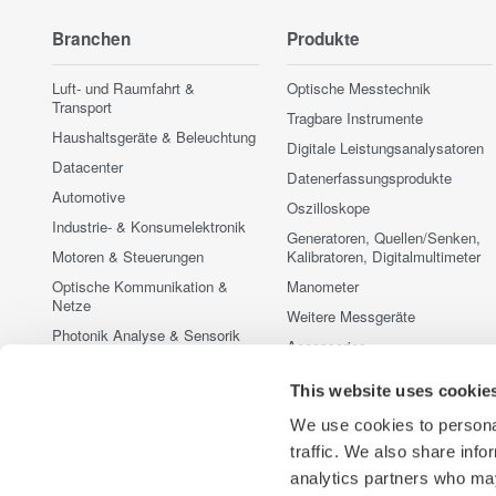
Branchen
Produkte
Luft- und Raumfahrt &
Optische Messtechnik
Transport
Tragbare Instrumente
Haushaltsgeräte & Beleuchtung
Digitale Leistungsanalysatoren
Datacenter
Datenerfassungsprodukte
Automotive
Oszilloskope
Industrie- & Konsumelektronik
Generatoren, Quellen/Senken,
Motoren & Steuerungen
Kalibratoren, Digitalmultimeter
Optische Kommunikation &
Manometer
Netze
Weitere Messgeräte
Photonik Analyse & Sensorik
Accessories
Quantum Computing
Vorführmessgeräte zu
This website uses cookie
Erneuerbare & fossile Energien
Sonderkonditionen
Halbleiter & Embedded
Eingestellte Produkte
We use cookies to personal
Systeme
traffic. We also share info
Medical & Healthcare
analytics partners who may