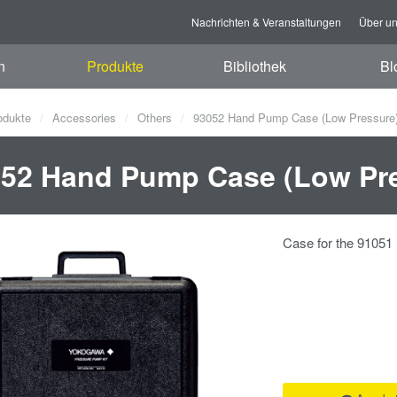
Nachrichten & Veranstaltungen
Über u
n
Produkte
Bibliothek
Bl
odukte
Accessories
Others
93052 Hand Pump Case (Low Pressure
52 Hand Pump Case (Low Pr
Case for the 91051 