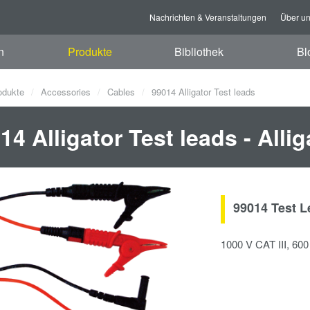
Nachrichten & Veranstaltungen
Über u
n
Produkte
Bibliothek
Bl
odukte
Accessories
Cables
99014 Alligator Test leads
14 Alligator Test leads - Alli
99014 Test Le
1000 V CAT III, 60