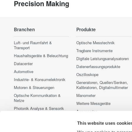
Precision Making
Branchen
Produkte
Luft- und Raumfahrt &
Optische Messtechnik
Transport
Tragbare Instrumente
Haushaltsgeräte & Beleuchtung
Digitale Leistungsanalysatoren
Datacenter
Datenerfassungsprodukte
Automotive
Oszilloskope
Industrie- & Konsumelektronik
Generatoren, Quellen/Senken,
Motoren & Steuerungen
Kalibratoren, Digitalmultimeter
Optische Kommunikation &
Manometer
Netze
Weitere Messgeräte
Photonik Analyse & Sensorik
Accessories
Quantum Computing
Vorführmessgeräte zu
This website uses cookie
Erneuerbare & fossile Energien
Sonderkonditionen