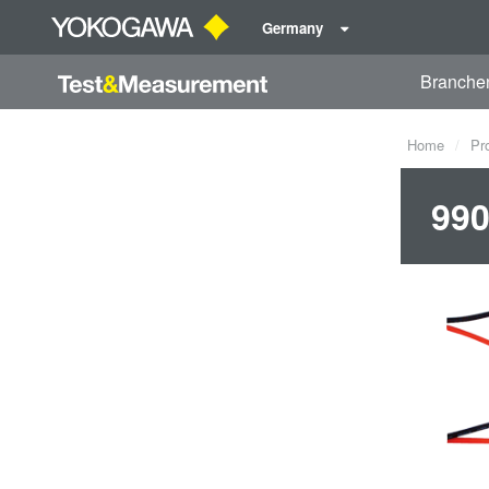
Germany
Branche
Home
Pr
990