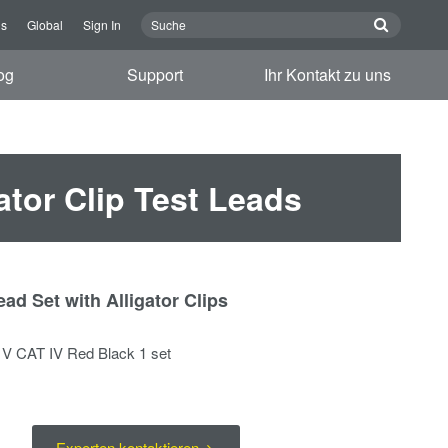
ns
Global
Sign In
og
Support
Ihr Kontakt zu uns
gator Clip Test Leads
ad Set with Alligator Clips
0 V CAT IV Red Black 1 set
Experten kontaktieren