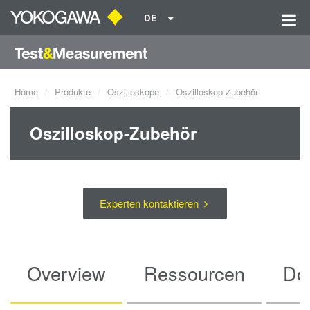
DE
Home
Produkte
Oszilloskope
Oszilloskop-Zubehör
Oszilloskop-Zubehör
Experten kontaktieren
Overview
Ressourcen
Do