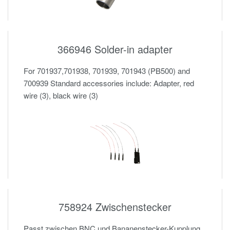
366946 Solder-in adapter
For 701937,701938, 701939, 701943 (PB500) and
700939 Standard accessories include: Adapter, red
wire (3), black wire (3)
758924 Zwischenstecker
Passt zwischen BNC und Bananenstecker-Kupplung