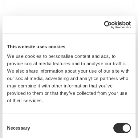
701918 Stromzange 120 MHz / 5 Arms
Frequenzbereich: DC bis 120 MHz
Maximaler Dauereingangsstrom: 5 Arms
This website uses cookies
We use cookies to personalise content and ads, to
Geeignet für Digital-Oszilloskope, ScopeCorder und
provide social media features and to analyse our traffic.
andere Messgeräte zur Messung des Signalverlaufs.
We also share information about your use of our site with
our social media, advertising and analytics partners who
may combine it with other information that you’ve
provided to them or that they’ve collected from your use
of their services.
Consent
Necessary
Selection
701928 Stromzange 100 MHz / 30 Arms