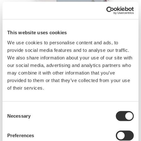
This website uses cookies
We use cookies to personalise content and ads, to
Angebot anfordern
Technischer Support
provide social media features and to analyse our traffic.
We also share information about your use of our site with
our social media, advertising and analytics partners who
Experten kontaktieren
may combine it with other information that you’ve
provided to them or that they’ve collected from your use
of their services.
Passiver Hochspannungsteiler, geeignet für WT5000, WT3000E
und WT1800E
max. 2,8 kV, DC – 150 kHz
Consent
Necessary
Selection
Download Datenblatt
Preferences