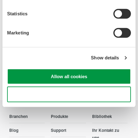
Suchen Sie mehr Informationen über unsere
Statistics
Mitarbeiter, Technologie oder Lösungen?
Marketing
Ihr Kontakt zu uns
Show details
Allow all cookies
Precision Making
Use necessary cookies only
Branchen
Produkte
Bibliothek
Blog
Support
Ihr Kontakt zu
uns