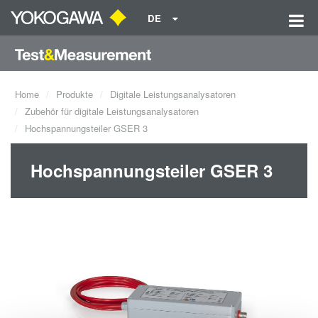
DE
Home
Produkte
Digitale Leistungsanalysatoren
Zubehör für digitale Leistungsanalysatoren
Hochspannungsteiler GSER 3
Hochspannungsteiler GSER 3