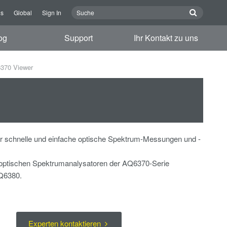
ns
Global
Sign In
og
Support
Ihr Kontakt zu uns
70 Viewer
für schnelle und einfache optische Spektrum-Messungen und -
 optischen Spektrumanalysatoren der AQ6370-Serie
Q6380.
Experten kontaktieren