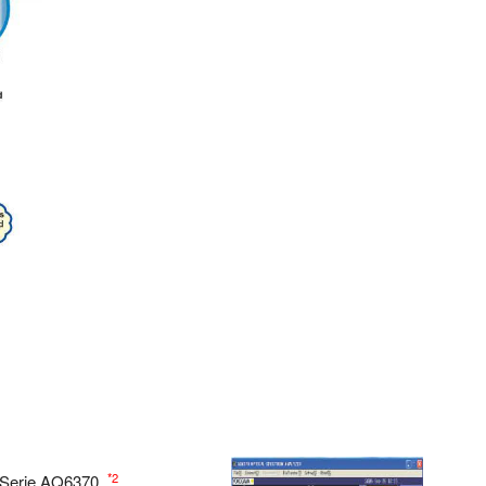
*2
r Serie AQ6370.