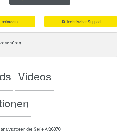
 anfordern
Technischer Support
Broschüren
ds
Videos
tionen
analysatoren der Serie AQ6370.