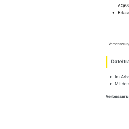
AQ637
Erfas
Verbesserung
Dateitr
Im Arbe
Mit de
Verbesseru