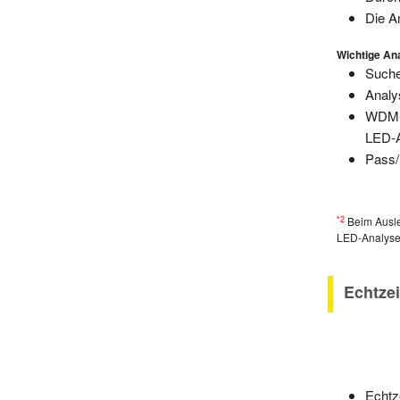
Die A
Wichtige An
Suche
Analy
WDM-(
LED-A
Pass/
*2
Beim Ausle
LED-Analyse,
Echtze
Echtz