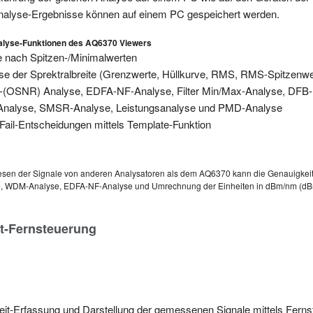
nalyse-Ergebnisse können auf einem PC gespeichert werden.
alyse-Funktionen des AQ6370 Viewers
 nach Spitzen-/Minimalwerten
se der Sprektralbreite (Grenzwerte, Hüllkurve, RMS, RMS-Spitzenwer
OSNR) Analyse, EDFA-NF-Analyse, Filter Min/Max-Analyse, DFB-
nalyse, SMSR-Analyse, Leistungsanalyse und PMD-Analyse
Fail-Entscheidungen mittels Template-Funktion
sen der Signale von anderen Analysatoren als dem AQ6370 kann die Genauigkeit
 WDM-Analyse, EDFA-NF-Analyse und Umrechnung der Einheiten in dBm/nm (dBm wir
it-Fernsteuerung
eit-Erfassung und Darstellung der gemessenen Signale mittels Ferns