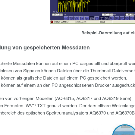
Beispiel-Darstellung auf 
llung von gespeicherten Messdaten
herte Messdaten können auf einem PC dargestellt und überprüft we
nlesen von Signalen können Dateien über die Thumbnail-Dateivorsc
 können als grafische Dateien auf einem PC gespeichert werden.
e können auf einem an den PC angeschlossenen Drucker ausgedruck
ten von vorherigen Modellen (AQ-6315, AQ6317 und AQ6319 Serie)
en Formaten .WV*/.TXT genutzt werden. Der darstellbare Wellenlan
nbereich des optischen Spektrumanalysators AQ6370 und AQ6370B e