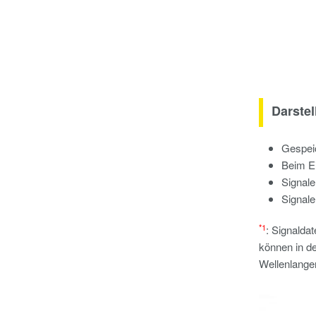
Darste
Gespeic
Beim Ei
Signale
Signal
*1
: Signalda
können in d
Wellenlange