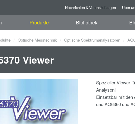
Nachrichten & Veranstaltungen
Über u
n
Produkte
Bibliothek
Bl
odukte
Optische Messtechnik
Optische Spektrumanalysatoren
AQ63
6370 Viewer
Spezieller Viewer 
Analysen!
Einsetzbar mit den
und AQ6360 und A