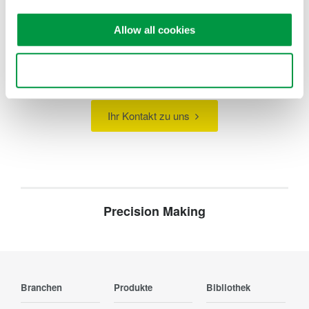
Allow all cookies
Suchen Sie mehr Informationen über unsere
Mitarbeiter, Technologie oder Lösungen?
Use necessary cookies only
Ihr Kontakt zu uns
Precision Making
Branchen
Produkte
Bibliothek