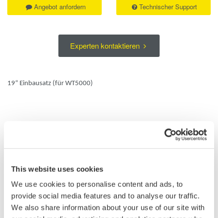
Angebot anfordern
Technischer Support
Experten kontaktieren
19“ Einbausatz (für WT5000)
Details
Dokumente & Downlo
Accessories
This website uses cookies
We use cookies to personalise content and ads, to
provide social media features and to analyse our traffic.
We also share information about your use of our site with
WT5000 - Präzisions-