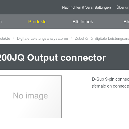
Nachrichten & Veranstaltungen
Über u
n
Produkte
Bibliothek
Bl
odukte
Digitale Leistungsanalysatoren
Zubehör für digitale Leistungsan
00JQ Output connector
D-Sub 9-pin connec
(female on connecto