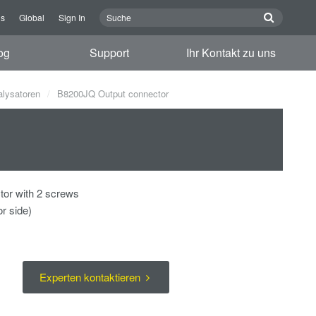
ns
Global
Sign In
og
Support
Ihr Kontakt zu uns
alysatoren
B8200JQ Output connector
tor with 2 screws
r side)
Experten kontaktieren