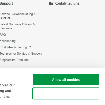
Support
Ihr Kontakt zu uns
Service, Gewährleistung &
Qualität
Latest Software Drivers &
Firmware
FAQ
Kalibrierung
Produktregistrierung
Technischer Service & Support
Eingestellte Produkte
Allow all cookies
alyse our
ing and
Use necessary cookies only
r that