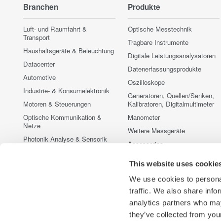
Branchen
Produkte
Luft- und Raumfahrt &
Optische Messtechnik
Transport
Tragbare Instrumente
Haushaltsgeräte & Beleuchtung
Digitale Leistungsanalysatoren
Datacenter
Datenerfassungsprodukte
Automotive
Oszilloskope
Industrie- & Konsumelektronik
Generatoren, Quellen/Senken,
Motoren & Steuerungen
Kalibratoren, Digitalmultimeter
Optische Kommunikation &
Manometer
Netze
Weitere Messgeräte
Photonik Analyse & Sensorik
Accessories
Quantum Computing
Vorführmessgeräte zu
This website uses cookie
Erneuerbare & fossile Energien
Sonderkonditionen
Halbleiter & Embedded
Eingestellte Produkte
We use cookies to personal
Systeme
traffic. We also share info
Medical & Healthcare
analytics partners who may
they’ve collected from your