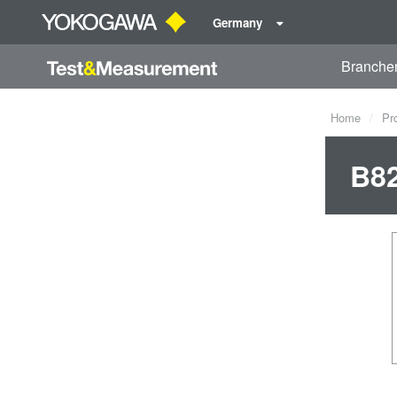
Germany
Branche
Home
Pr
B82