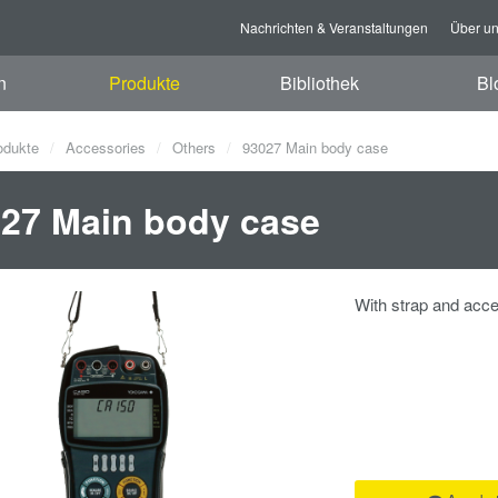
Nachrichten & Veranstaltungen
Über u
n
Produkte
Bibliothek
Bl
odukte
Accessories
Others
93027 Main body case
27 Main body case
With strap and acc