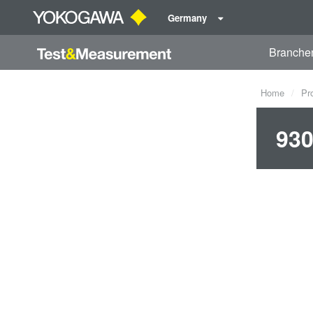
Germany
Branche
Home
Pr
930