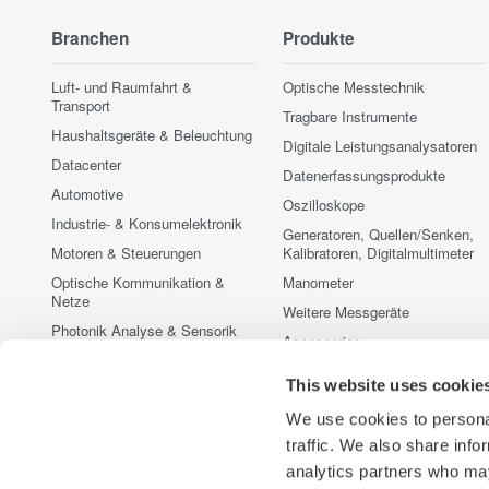
Branchen
Produkte
Luft- und Raumfahrt &
Optische Messtechnik
Transport
Tragbare Instrumente
Haushaltsgeräte & Beleuchtung
Digitale Leistungsanalysatoren
Datacenter
Datenerfassungsprodukte
Automotive
Oszilloskope
Industrie- & Konsumelektronik
Generatoren, Quellen/Senken,
Motoren & Steuerungen
Kalibratoren, Digitalmultimeter
Optische Kommunikation &
Manometer
Netze
Weitere Messgeräte
Photonik Analyse & Sensorik
Accessories
Quantum Computing
Vorführmessgeräte zu
This website uses cookie
Erneuerbare & fossile Energien
Sonderkonditionen
Halbleiter & Embedded
Eingestellte Produkte
We use cookies to personal
Systeme
traffic. We also share info
Medical & Healthcare
analytics partners who may