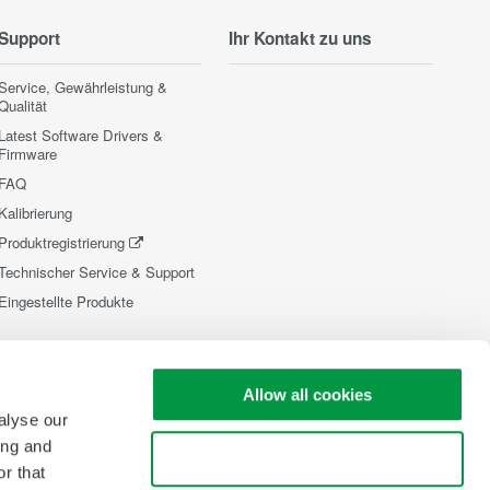
Support
Ihr Kontakt zu uns
Service, Gewährleistung &
Qualität
Latest Software Drivers &
Firmware
FAQ
Kalibrierung
Produktregistrierung
Technischer Service & Support
Eingestellte Produkte
Allow all cookies
alyse our
ing and
Use necessary cookies only
r that