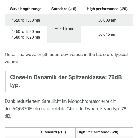
Wavelength range
Standard (-10)
High performance (-20)
1520 to 1580 nm
±0.008 nm
±0.015 nm
1450 to 1520 nm
±0.015 nm
1580 to 1620 nm
Note: The wavelength accuracy values in the table are typical
values.
Close-In Dynamik der Spitzenklasse: 78dB
typ.
Dank reduziertem Streulicht im Monochromator erreicht
der AQ6370E eine unerreichte Close-In Dynamik von typ. 78
dB.
Standard (-10)
High Performance (-20)