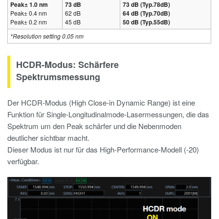
Peak± 1.0 nm
73 dB
73 dB (Typ.78dB)
Peak± 0.4 nm
62 dB
64 dB (Typ.70dB)
Peak± 0.2 nm
45 dB
50 dB (Typ.55dB)
*Resolution setting 0.05 nm
HCDR-Modus: Schärfere
Spektrumsmessung
Der HCDR-Modus (High Close-in Dynamic Range) ist eine
Funktion für Single-Longitudinalmode-Lasermessungen, die das
Spektrum um den Peak schärfer und die Nebenmoden
deutlicher sichtbar macht.
Dieser Modus ist nur für das High-Performance-Modell (-20)
verfügbar.