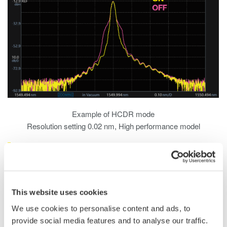
Example of HCDR mode
Resolution setting 0.02 nm, High performance model
Streulicht-Unterdrückung: 80dB typ.
Diese neue Spezifikation gewährleistet eine hohe
Streulichtunterdrückung, wenn der hochdynamische Modus, der
This website uses cookies
normalerweise eine längere Messzeit erfordert, nicht verwendet
wird. Der AQ6370E trägt durch das hohe
We use cookies to personalise content and ads, to
Streulichtunterdrückungsverhältnis zur Verkürzung der Messzeit
provide social media features and to analyse our traffic.