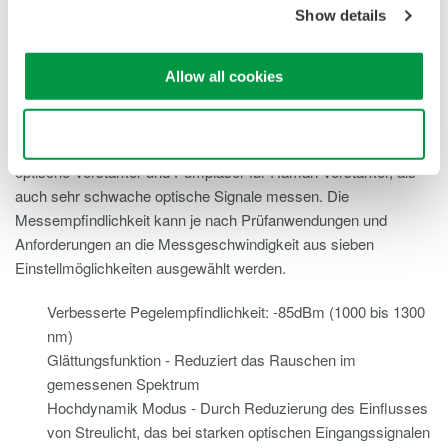
Show details
High dynamic mode: ON, typical
Großer Eingangspegelbereich: +20 dBm bis
Allow all cookies
-90 dBm
Use necessary cookies only
Der AQ6370E kann sowohl Quellen mit hoher Leistung, wie
optische Verstärker und Pumplaser für Raman-Verstärker, als
auch sehr schwache optische Signale messen. Die
Messempfindlichkeit kann je nach Prüfanwendungen und
Anforderungen an die Messgeschwindigkeit aus sieben
Einstellmöglichkeiten ausgewählt werden.
Verbesserte Pegelempfindlichkeit: -85dBm (1000 bis 1300
nm)
Glättungsfunktion - Reduziert das Rauschen im
gemessenen Spektrum
Hochdynamik Modus - Durch Reduzierung des Einflusses
von Streulicht, das bei starken optischen Eingangssignalen