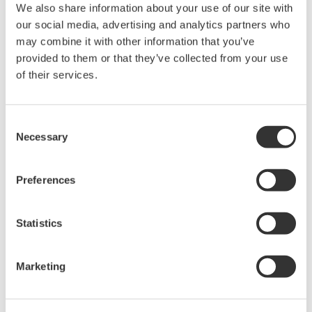
bei.
We also share information about your use of our site with
Standard (-10)
High Performance (-20)
our social media, advertising and analytics partners who
may combine it with other information that you’ve
73dB
76dB (Typ. 80dB)
provided to them or that they’ve collected from your use
*Resolution setting 0.1nm
of their services.
Consent
Necessary
Selection
Preferences
Statistics
Marketing
Sensitivity setting: MID