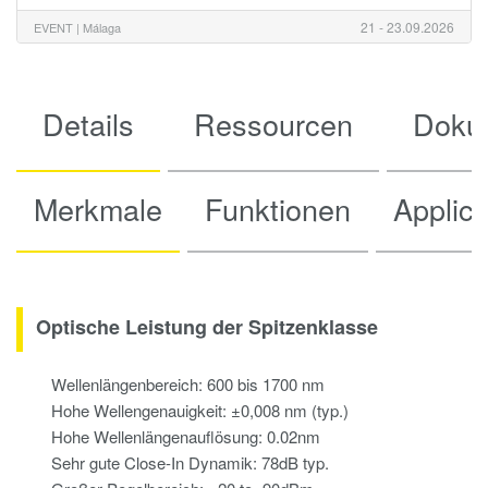
21 - 23.09.2026
EVENT |
Málaga
Details
Ressourcen
Doku
Merkmale
Funktionen
Applica
Optische Leistung der Spitzenklasse
Wellenlängenbereich: 600 bis 1700 nm
Hohe Wellengenauigkeit: ±0,008 nm (typ.)
Hohe Wellenlängenauflösung: 0.02nm
Sehr gute Close-In Dynamik: 78dB typ.