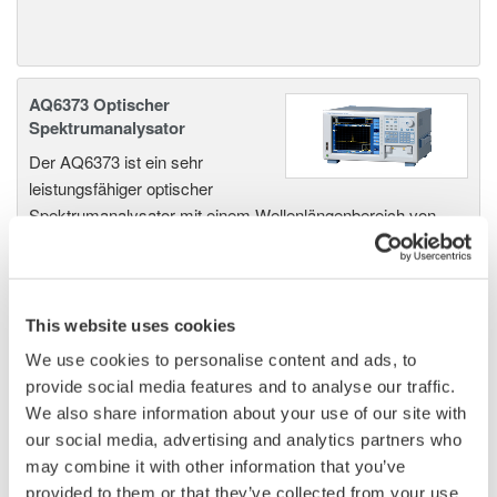
AQ6373 Optischer
Spektrumanalysator
Der AQ6373 ist ein sehr
leistungsfähiger optischer
Spektrumanalysator mit einem Wellenlängenbereich von
350nm bis 1200nm, einschließlich des sichtbaren
Spektrums von 380nm bis 780nm.
This website uses cookies
We use cookies to personalise content and ads, to
AQ6375 Optischer
provide social media features and to analyse our traffic.
Spektrumanalysator
We also share information about your use of our site with
Der optische Spektrumanalysator
our social media, advertising and analytics partners who
"LONG-WAVE" mit erstklassiger
may combine it with other information that you’ve
optischer Leistung & Flexibilität und hoher
provided to them or that they’ve collected from your use