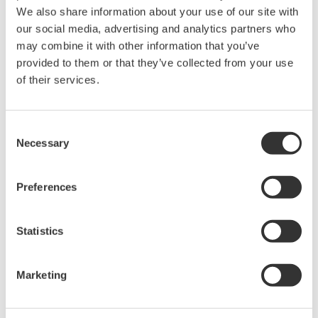
We also share information about your use of our site with
our social media, advertising and analytics partners who
may combine it with other information that you’ve
Digitale Leistungsanalysatoren
provided to them or that they’ve collected from your use
Für einen effizienten Energie-
of their services.
Einsatz wird eine genauere und
zuverlässigere
Leistungsmessung immer
Consent
wichtiger. Einschwingvorgänge, STANDBY-Modus,
Necessary
Selection
Transformatoren, Tests und verzerrte Signale durch Inverter,
Motoren, Beleuchtungsschaltungen, Stromversorgungen
Preferences
etc., erfordern stabile, vertrauenswürdige und normgerechte
Messungen.
Statistics
Schnelle
Marketing
Datenerfassungssysteme
Die Hochgeschwindigkeits-