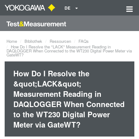
DE
Home
Bibliothek
Ressourcen
FAQs
How Do I Resolve the "LACK" Measurement Reading in
DAQLOGGER When Connected to the WT230 Digital Power Meter via
GateWT?
How Do I Resolve the
&quot;LACK&quot;
Measurement Reading in
DAQLOGGER When Connected
to the WT230 Digital Power
Meter via GateWT?