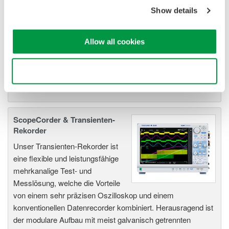
Datenerfassungssysteme von
Show details
Yokogawa bieten eine höchste
Isolierung, Auflösung, Abtastrate
Allow all cookies
und Speichertiefe, mit
unabhängiger Hardware pro Kanal und einfacher zu
verwendender Software.
Use necessary cookies only
ScopeCorder & Transienten-
Rekorder
Unser Transienten-Rekorder ist
eine flexible und leistungsfähige
mehrkanalige Test- und
Messlösung, welche die Vorteile
von einem sehr präzisen Oszilloskop und einem
konventionellen Datenrecorder kombiniert. Herausragend ist
der modulare Aufbau mit meist galvanisch getrennten