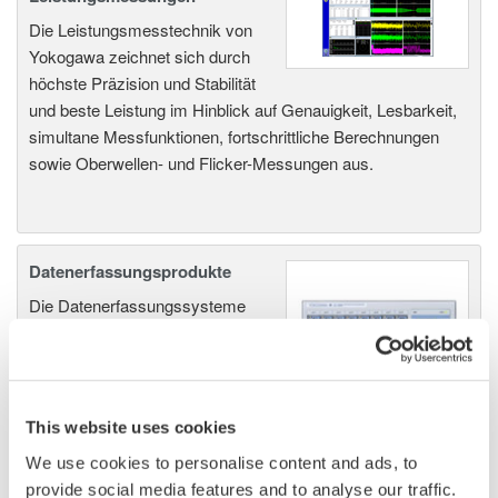
Die Leistungsmesstechnik von
Yokogawa zeichnet sich durch
höchste Präzision und Stabilität
und beste Leistung im Hinblick auf Genauigkeit, Lesbarkeit,
simultane Messfunktionen, fortschrittliche Berechnungen
sowie Oberwellen- und Flicker-Messungen aus.
Datenerfassungsprodukte
Die Datenerfassungssysteme
von Yokogawa bieten Ihnen
höchste Flexibilität und
Leistungsfähigkeit zur Messung,
Anzeige, Speicherung und sogar
This website uses cookies
zur Auslösung unterschiedlichster physikalischer oder
We use cookies to personalise content and ads, to
elektrischer Phänomene.
provide social media features and to analyse our traffic.