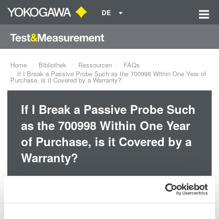
DE
Home
Bibliothek
Ressourcen
FAQs
If I Break a Passive Probe Such as the 700998 Within One Year of
Purchase, is it Covered by a Warranty?
If I Break a Passive Probe Such
as the 700998 Within One Year
of Purchase, is it Covered by a
Warranty?
Because of their relative low cost, passive probes are classified
as consumables and as such, are not covered by a warranty.
More expensive probes such as the FET Probe and the Current