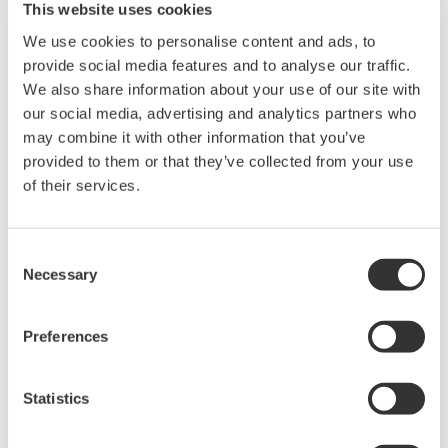
Probe are covered by a warranty.
This website uses cookies
We use cookies to personalise content and ads, to
provide social media features and to analyse our traffic.
Related Products & Solutions
We also share information about your use of our site with
our social media, advertising and analytics partners who
may combine it with other information that you’ve
Oszilloskope
provided to them or that they’ve collected from your use
Erstklassige Digital-Oszilloskope
of their services.
von Yokogawa: Die Digital-
Oszilloskope zeichnen sich
durch eine hohe Abtastrate und
Consent
Necessary
eine große Auswahl von
Selection
Bandbreiten aus und eignen sich für einen Einsatz im Design
und der Entwicklung von elektronischen Bauteilen und
Preferences
Geräten. Die ScopeCorder kombinieren die Vorteile sowohl
von einem Digital-Oszilloskop, als auch von einem
mehrkanaligen Datenrecorder.
Statistics