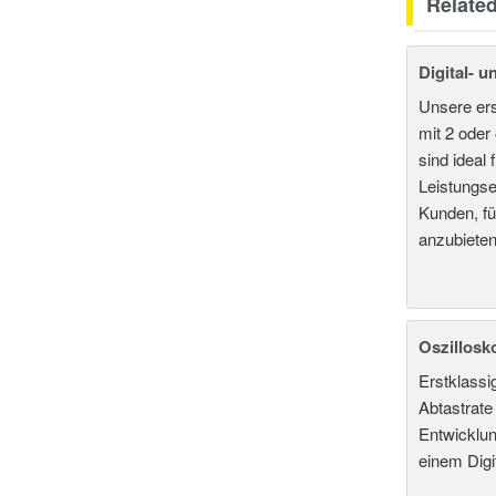
Relate
Digital- 
Unsere er
mit 2 oder
sind idea
Leistungse
Kunden, fü
anzubieten
Oszillosk
Erstklassi
Abtastrate
Entwicklun
einem Digi