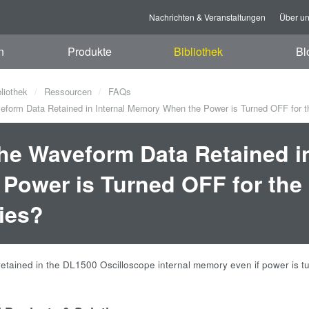
Nachrichten & Veranstaltungen
Über u
n
Produkte
Bibliothek
Bl
bliothek
Ressourcen
FAQs
eform Data Retained in Internal Memory When the Power is Turned OFF for 
the Waveform Data Retained 
 Power is Turned OFF for th
ies?
 retained in the DL1500 Oscilloscope internal memory even if power is tu