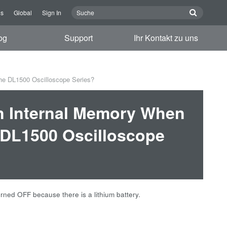
ns
Global
Sign In
og
Support
Ihr Kontakt zu uns
the DL1500 Oscilloscope Series?
in Internal Memory When
e DL1500 Oscilloscope
rned OFF because there is a lithium battery.