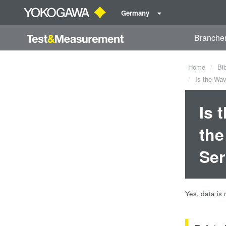
Germany
Branche
Home
Bi
Is the Wav
Is 
the
Ser
Yes, data is