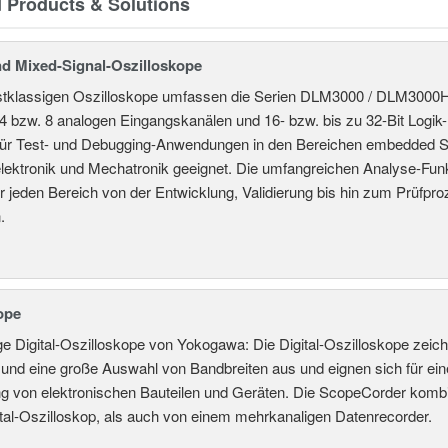
d Products & Solutions
und Mixed-Signal-Oszilloskope
stklassigen Oszilloskope umfassen die Serien DLM3000 / DLM30
 4 bzw. 8 analogen Eingangskanälen und 16- bzw. bis zu 32-Bit Logik
l für Test- und Debugging-Anwendungen in den Bereichen embedded 
lektronik und Mechatronik geeignet. Die umfangreichen Analyse-Fu
r jeden Bereich von der Entwicklung, Validierung bis hin zum Prüfp
.
ope
ge Digital-Oszilloskope von Yokogawa: Die Digital-Oszilloskope zeic
 und eine große Auswahl von Bandbreiten aus und eignen sich für ei
g von elektronischen Bauteilen und Geräten. Die ScopeCorder kombin
tal-Oszilloskop, als auch von einem mehrkanaligen Datenrecorder.