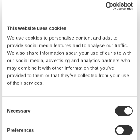
Konfigurationen in einem kompakten Design.
This website uses cookies
DLM6000 MSO & DSO Serie
We use cookies to personalise content and ads, to
500 MHz, 1,0 GHz und 1,5 GHz
provide social media features and to analyse our traffic.
DSO und MSO-Modelle für
We also share information about your use of our site with
Debugging,
our social media, advertising and analytics partners who
Signalcharakterisierung, Benchtop- oder automatische
may combine it with other information that you’ve
Testanwendungen. 4 kanalige Modelle mit 16 oder 32
provided to them or that they’ve collected from your use
Logikeingängen. Oszilloskop der 12. Generation mit
of their services.
ergonomischen Verbesserungen im Bereich der
physikalischen und grafischen Benutzeroberfläche.
Consent
Necessary
Selection
Datenerfassungsprodukte
Preferences
Die Datenerfassungssysteme