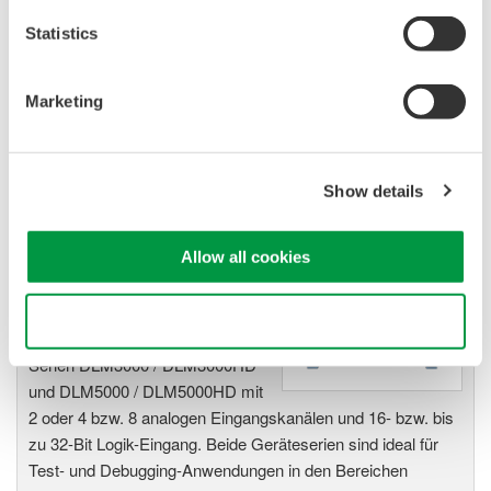
von Yokogawa bieten Ihnen
Statistics
höchste Flexibilität und
Leistungsfähigkeit zur Messung,
Anzeige, Speicherung und sogar
Marketing
zur Auslösung unterschiedlichster physikalischer oder
elektrischer Phänomene.
Show details
Digital- und Mixed-Signal-
Allow all cookies
Oszilloskope
Unsere erstklassigen
Use necessary cookies only
Oszilloskope umfassen die
Serien DLM3000 / DLM3000HD
und DLM5000 / DLM5000HD mit
2 oder 4 bzw. 8 analogen Eingangskanälen und 16- bzw. bis
zu 32-Bit Logik-Eingang. Beide Geräteserien sind ideal für
Test- und Debugging-Anwendungen in den Bereichen