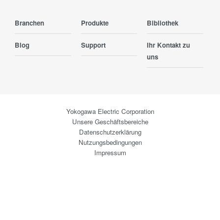
Branchen
Produkte
Bibliothek
Blog
Support
Ihr Kontakt zu
uns
Yokogawa Electric Corporation
Unsere Geschäftsbereiche
Datenschutzerklärung
Nutzungsbedingungen
Impressum
Cookie Policy
AGB
GTC
Sitemap
Copyright © 2008-2026 Yokogawa Test&Measurement
Corporation