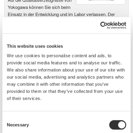
Yokogawa können Sie sich beim
Einsatz in der Entwicklung und im Labor verlassen. Der
WT1600 verfügt über insgesamt sechs Eingänge und bietet
damit eine maximale Flexibilität.
This website uses cookies
We use cookies to personalise content and ads, to
WT1800 High Performance
provide social media features and to analyse our traffic.
Leistungsanalysator
We also share information about your use of our site with
Das Highend-Gerät WT1800 ist
our social media, advertising and analytics partners who
der Nachfolger des WT1600 und
may combine it with other information that you’ve
eignet sich für unterschiedlichste Anwendungen, von der
provided to them or that they’ve collected from your use
Energieeinsparung bis hin zu Anwendungen mit sehr großen
of their services.
Lasten. Der WT1800 kann mit bis zu sechs Eingängen
ausgestattet werden und bietet dadurch eine maximale
Flexibilität, sowie eine Grundgenauigkeit von 0,1% bei einer
Consent
Bandbreite von 5 MHz.
Necessary
Selection