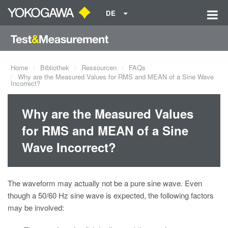
DE
Home
Bibliothek
Ressourcen
FAQs
Why are the Measured Values for RMS and MEAN of a Sine Wave
Incorrect?
Why are the Measured Values
for RMS and MEAN of a Sine
Wave Incorrect?
The waveform may actually not be a pure sine wave. Even
though a 50/60 Hz sine wave is expected, the following factors
may be involved: