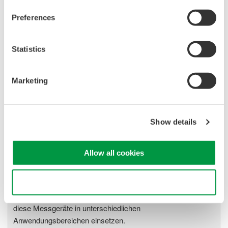
Preferences
WT200 Digital Power Meter
(253421)
Statistics
Marketing
WT2010/WT2030 Digitale
Leistungsmessgeräte
Show details
Die digitalen
Leistungsmessgeräte der Serie
Allow all cookies
WT2000 wurden im Hinblick auf
ein optimales Preis/Leistungsverhältnis (Bandbreite,
Use necessary cookies only
Genauigkeit, Messgeschwindigkeit und Störunterdrückung)
entwickelt. Durch den großen Funktionsumfang lassen sich
diese Messgeräte in unterschiedlichen
Anwendungsbereichen einsetzen.