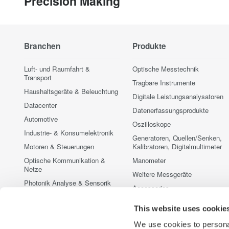
Precision Making
Branchen
Produkte
Luft- und Raumfahrt &
Optische Messtechnik
Transport
Tragbare Instrumente
Haushaltsgeräte & Beleuchtung
Digitale Leistungsanalysatoren
Datacenter
Datenerfassungsprodukte
Automotive
Oszilloskope
Industrie- & Konsumelektronik
Generatoren, Quellen/Senken,
Motoren & Steuerungen
Kalibratoren, Digitalmultimeter
Optische Kommunikation &
Manometer
Netze
Weitere Messgeräte
Photonik Analyse & Sensorik
Accessories
Quantum Computing
Vorführmessgeräte zu
This website uses cookie
Erneuerbare & fossile Energien
Sonderkonditionen
Halbleiter & Embedded
Eingestellte Produkte
We use cookies to personal