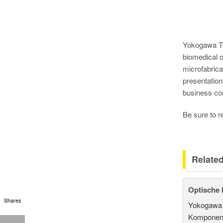
Yokogawa Tes
biomedical o
microfabrica
presentation
business co
Be sure to 
Relate
Optische 
Shares
Yokogawa b
Komponente