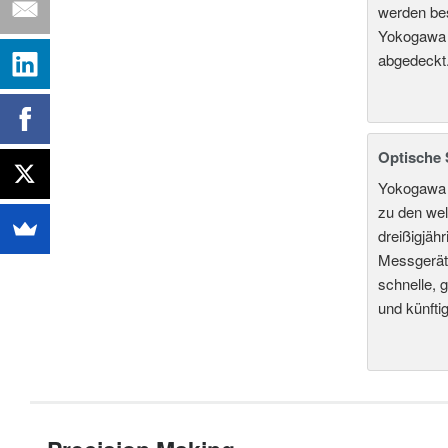
werden bes
Yokogawa w
abgedeckt
Optische 
Yokogawa g
zu den wel
dreißigjäh
Messgerät
schnelle,
und künfti