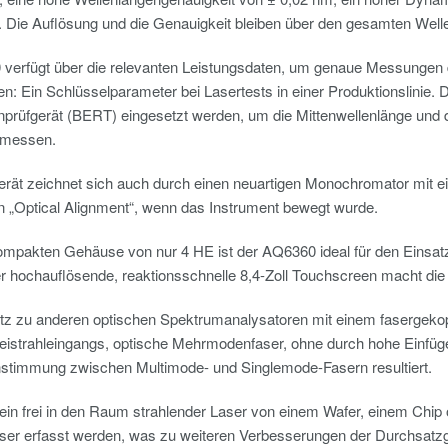
. Die Auflösung und die Genauigkeit bleiben über den gesamten Welle
verfügt über die relevanten Leistungsdaten, um genaue Messunge
n: Ein Schlüsselparameter bei Lasertests in einer Produktionslinie
enprüfgerät (BERT) eingesetzt werden, um die Mittenwellenlänge und 
 messen.
rät zeichnet sich auch durch einen neuartigen Monochromator mit ei
in „Optical Alignment“, wenn das Instrument bewegt wurde.
ompakten Gehäuse von nur 4 HE ist der AQ6360 ideal für den Einsa
r hochauflösende, reaktionsschnelle 8,4-Zoll Touchscreen macht die 
z zu anderen optischen Spektrumanalysatoren mit einem fasergekop
reistrahleingangs, optische Mehrmodenfaser, ohne durch hohe Einfüg
nstimmung zwischen Multimode- und Singlemode-Fasern resultiert.
in frei in den Raum strahlender Laser von einem Wafer, einem Chip o
ser erfasst werden, was zu weiteren Verbesserungen der Durchsatzge