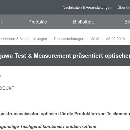
Nachrichten & Veranstaltungen
Über u
n
Produkte
Bibliothek
Bl
chrichten & Veranstaltungen
Pressemeldungen
2018
06.03.2018
awa Test & Measurement präsentiert optisch
8
ODUKT
pektrumanalysator, optimiert für die Produktion von Telekommu
ngünstige Tischgerät kombiniert unübertroffene