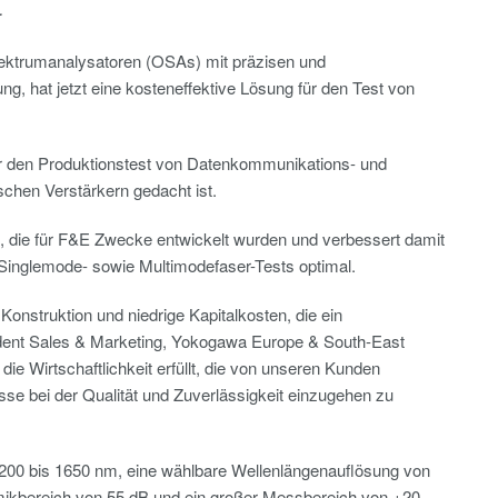
–
ektrumanalysatoren (OSAs) mit präzisen und
 hat jetzt eine kosteneffektive Lösung für den Test von
für den Produktionstest von Datenkommunikations- und
chen Verstärkern gedacht ist.
, die für F&E Zwecke entwickelt wurden und verbessert damit
 Singlemode- sowie Multimodefaser-Tests optimal.
Konstruktion und niedrige Kapitalkosten, die ein
sident Sales & Marketing, Yokogawa Europe & South-East
ie Wirtschaftlichkeit erfüllt, die von unseren Kunden
se bei der Qualität und Zuverlässigkeit einzugehen zu
200 bis 1650 nm, eine wählbare Wellenlängenauflösung von
amikbereich von 55 dB und ein großer Messbereich von +20