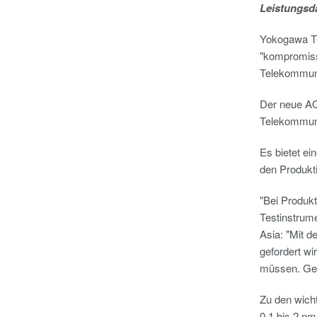
Leistungsd
Yokogawa Te
"kompromiss
Telekommuni
Der neue AQ
Telekommuni
Es bietet e
den Produkti
"Bei Produkt
Testinstrum
Asia: "Mit d
gefordert w
müssen. Ger
Zu den wich
0,1 bis 2 n