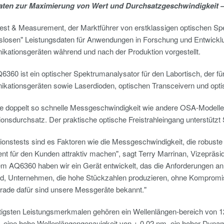
aten zur Maximierung von Wert und Durchsatzgeschwindigkeit 
st & Measurement, der Marktführer von erstklassigen optischen Sp
losen" Leistungsdaten für Anwendungen in Forschung und Entwicklung,
kationsgeräten während und nach der Produktion vorgestellt.
6360 ist ein optischer Spektrumanalysator für den Labortisch, der 
kationsgeräten sowie Laserdioden, optischen Transceivern und optis
ine doppelt so schnelle Messgeschwindigkeit wie andere OSA-Modelle
onsdurchsatz. Der praktische optische Freistrahleingang unterstützt
ionstests sind es Faktoren wie die Messgeschwindigkeit, die robuste 
ent für den Kunden attraktiv machen", sagt Terry Marrinan, Vizeprä
em AQ6360 haben wir ein Gerät entwickelt, das die Anforderungen an d
ird, Unternehmen, die hohe Stückzahlen produzieren, ohne Kompromis
ade dafür sind unsere Messgeräte bekannt."
tigsten Leistungsmerkmalen gehören ein Wellenlängen-bereich von 1
m, eine hohe Wellenlängengenauigkeit von ± 0,02 nm, ein hoher Dyn