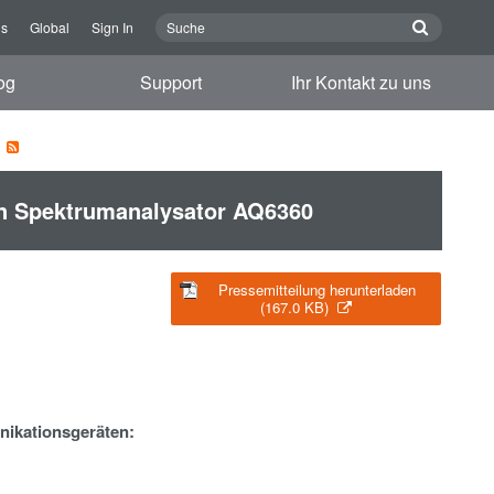
ns
Global
Sign In
og
Support
Ihr Kontakt zu uns
en Spektrumanalysator AQ6360
Pressemitteilung herunterladen
(167.0 KB)
nikationsgeräten
: