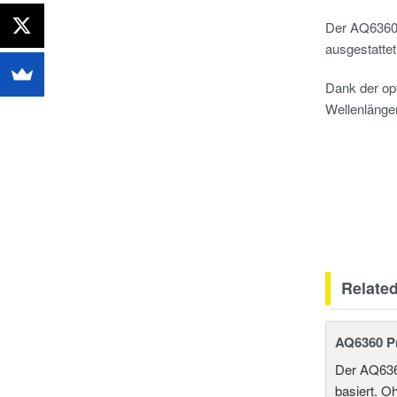
Der AQ6360 
ausgestattet
Dank der opt
Wellenlängen
Relate
AQ6360 P
Der AQ6360
basiert. O