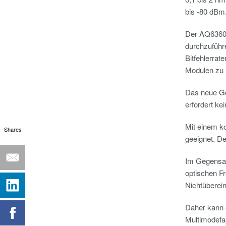
bis -80 dBm
Der AQ6360 
durchzuführe
Bitfehlerrat
Modulen zu
Das neue Ge
erfordert ke
Mit einem k
Shares
geeignet. De
Im Gegensat
optischen F
Nichtüberei
Daher kann e
Multimodefa