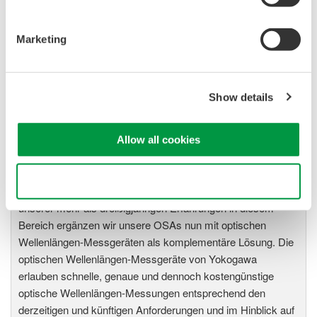
Bereich um 2,5µm abgedeckt.
Marketing
Optische
Spektrumanalysatoren
Show details
Yokogawa gehört mit der
Produktlinie der hochwertigen
und innovativen optischen
Allow all cookies
Spektrumanalysatoren (OSA) zu
den weltweiten Marktführern bei
Use necessary cookies only
der optischen Wellenlängen-Messtechnik. Auf der Basis
unserer mehr als dreißigjährigen Erfahrungen in diesem
Bereich ergänzen wir unsere OSAs nun mit optischen
Wellenlängen-Messgeräten als komplementäre Lösung. Die
optischen Wellenlängen-Messgeräte von Yokogawa
erlauben schnelle, genaue und dennoch kostengünstige
optische Wellenlängen-Messungen entsprechend den
derzeitigen und künftigen Anforderungen und im Hinblick auf