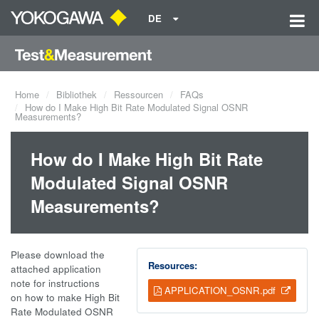
DE
Home
Bibliothek
Ressourcen
FAQs
How do I Make High Bit Rate Modulated Signal OSNR
Measurements?
How do I Make High Bit Rate
Modulated Signal OSNR
Measurements?
Please download the
Resources:
attached application
note for instructions
APPLICATION_OSNR.pdf
on how to make High Bit
Rate Modulated OSNR