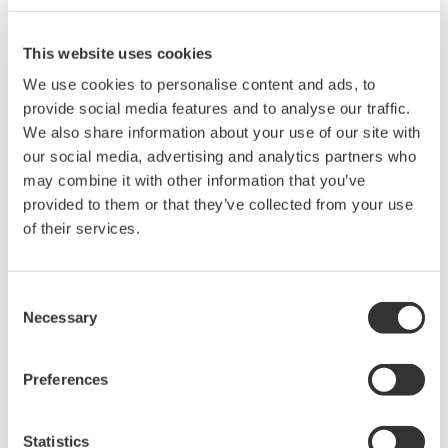
Setzt durch erstklassige
Messmöglichkeiten einen neuen
This website uses cookies
Standard für die optische Spektrumanalyse!
We use cookies to personalise content and ads, to
provide social media features and to analyse our traffic.
We also share information about your use of our site with
our social media, advertising and analytics partners who
Optische Messtechnik
may combine it with other information that you’ve
provided to them or that they’ve collected from your use
Yokogawa bietet Lösungen für
of their services.
Messungen sowohl an
konventionellen, als auch an
modernsten optischen
Consent
Komponenten und Systemen für
Necessary
Selection
die Nachrichtentechnik und die allgemeine Optik an.
Derartige Messungen werden besonders bei optischen
Fasern mit hoher Kapazität und neuen Bauteiltechnologien
Preferences
immer wichtiger. Bei Yokogawa wird dabei ein
Wellenlängenbereich vom sichtbaren bis in den infraroten
Statistics