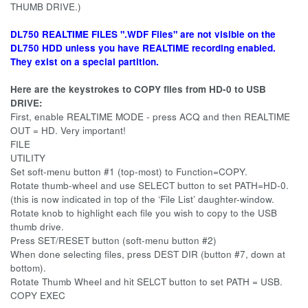
THUMB DRIVE.)
DL750 REALTIME FILES ".WDF Files" are not visible on the
DL750 HDD unless you have REALTIME recording enabled.
They exist on a special partition.
Here are the keystrokes to COPY files from HD-0 to USB
DRIVE:
First, enable REALTIME MODE - press ACQ and then REALTIME
OUT = HD. Very important!
FILE
UTILITY
Set soft-menu button #1 (top-most) to Function=COPY.
Rotate thumb-wheel and use SELECT button to set PATH=HD-0.
(this is now indicated in top of the ‘File List’ daughter-window.
Rotate knob to highlight each file you wish to copy to the USB
thumb drive.
Press SET/RESET button (soft-menu button #2)
When done selecting files, press DEST DIR (button #7, down at
bottom).
Rotate Thumb Wheel and hit SELCT button to set PATH = USB.
COPY EXEC