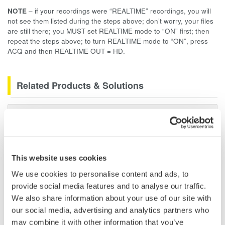
NOTE
– if your recordings were “REALTIME” recordings, you will
not see them listed during the steps above; don’t worry, your files
are still there; you MUST set REALTIME mode to “ON” first; then
repeat the steps above; to turn REALTIME mode to “ON”, press
ACQ and then REALTIME OUT = HD.
Related Products & Solutions
Datenerfassungsprodukte
Die Datenerfassungssysteme
von Yokogawa bieten Ihnen
höchste Flexibilität und
This website uses cookies
Leistungsfähigkeit zur Messung,
We use cookies to personalise content and ads, to
Anzeige, Speicherung und sogar
provide social media features and to analyse our traffic.
zur Auslösung unterschiedlichster physikalischer oder
We also share information about your use of our site with
elektrischer Phänomene.
our social media, advertising and analytics partners who
may combine it with other information that you’ve