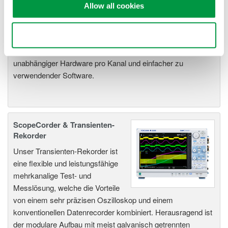
Die Hochgeschwindigkeits-
Allow all cookies
Datenerfassungssysteme von
Yokogawa bieten eine höchste
Use necessary cookies only
Isolierung, Auflösung, Abtastrate
und Speichertiefe, mit
unabhängiger Hardware pro Kanal und einfacher zu
verwendender Software.
ScopeCorder & Transienten-
Rekorder
Unser Transienten-Rekorder ist
eine flexible und leistungsfähige
mehrkanalige Test- und
Messlösung, welche die Vorteile
von einem sehr präzisen Oszilloskop und einem
konventionellen Datenrecorder kombiniert. Herausragend ist
der modulare Aufbau mit meist galvanisch getrennten