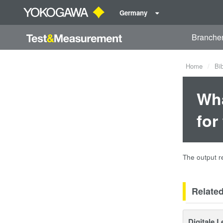
Germany
Branche
Home
Bi
Wha
for
The output r
Relate
Digitale 