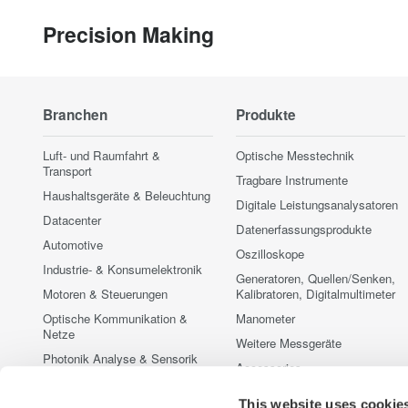
Precision Making
Branchen
Produkte
Luft- und Raumfahrt &
Optische Messtechnik
Transport
Tragbare Instrumente
Haushaltsgeräte & Beleuchtung
Digitale Leistungsanalysatoren
Datacenter
Datenerfassungsprodukte
Automotive
Oszilloskope
Industrie- & Konsumelektronik
Generatoren, Quellen/Senken,
Motoren & Steuerungen
Kalibratoren, Digitalmultimeter
Optische Kommunikation &
Manometer
Netze
Weitere Messgeräte
Photonik Analyse & Sensorik
Accessories
Quantum Computing
Vorführmessgeräte zu
This website uses cookie
Erneuerbare & fossile Energien
Sonderkonditionen