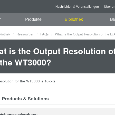
Nachrichten & Veranstaltungen
Über u
n
Produkte
Bibliothek
Bl
bliothek
Ressourcen
FAQs
What is the Output Resolution of the D/
t is the Output Resolution o
 the WT3000?
esolution for the WT3000 is 16-bits.
d Products & Solutions
Leistungsanalysatoren