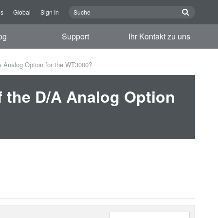
ns
Global
Sign In
og
Support
Ihr Kontakt zu uns
A Analog Option for the WT3000?
f the D/A Analog Option