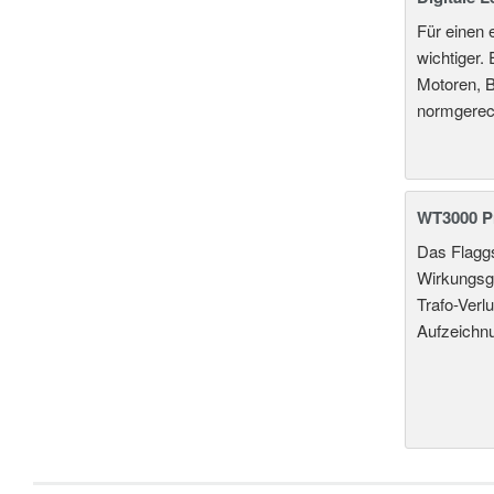
Für einen 
wichtiger.
Motoren, B
normgerec
WT3000 Pr
Das Flaggs
Wirkungsgr
Trafo-Verl
Aufzeichn