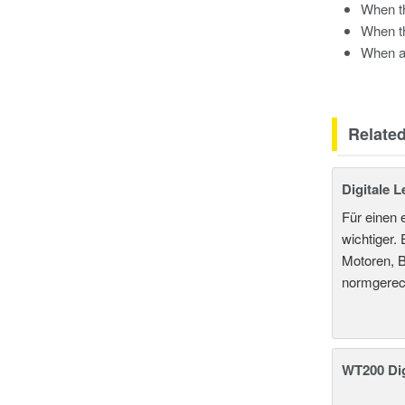
When th
When th
When a 
Relate
Digitale 
Für einen 
wichtiger.
Motoren, B
normgerec
WT200 Dig