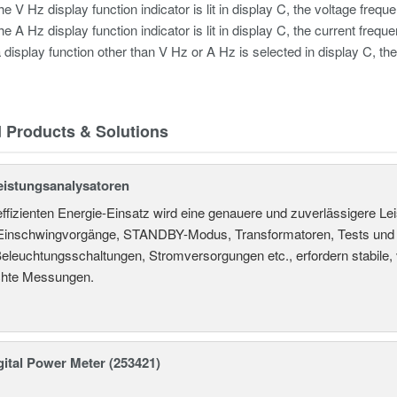
e V Hz display function indicator is lit in display C, the voltage frequ
e A Hz display function indicator is lit in display C, the current frequ
display function other than V Hz or A Hz is selected in display C, the
d Products & Solutions
Leistungsanalysatoren
effizienten Energie-Einsatz wird eine genauere und zuverlässigere
 Einschwingvorgänge, STANDBY-Modus, Transformatoren, Tests und ve
eleuchtungsschaltungen, Stromversorgungen etc., erfordern stabile,
hte Messungen.
ital Power Meter (253421)