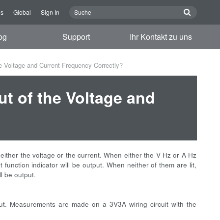
ns
Global
Sign In
og
Support
Ihr Kontakt zu uns
e Voltage and Current Frequency Correctly?
ut of the Voltage and
either the voltage or the current. When either the V Hz or A Hz
t function indicator will be output. When neither of them are lit,
l be output.
ut. Measurements are made on a 3V3A wiring circuit with the