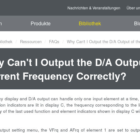
Nachrichten & Veranstaltungen
Über u
n
Produkte
Bibliothek
Bl
bliothek
Ressourcen
FAQs
Why Can't I Output the D/A Output of th
 Can't I Output the D/A Outp
rent Frequency Correctly?
y display and D/A output can handle only one input element at a time, 
ion indicators are lit in display C, the frequency corresponding to the li
 of the last used function and element indicators shown in display C wil
output setting menu, the VFrq and AFrq of element 1 are set to outp