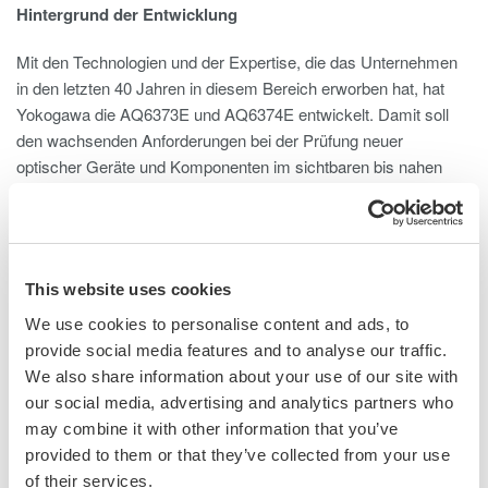
Hintergrund der Entwicklung
Mit den Technologien und der Expertise, die das Unternehmen
in den letzten 40 Jahren in diesem Bereich erworben hat, hat
Yokogawa die AQ6373E und AQ6374E entwickelt. Damit soll
den wachsenden Anforderungen bei der Prüfung neuer
optischer Geräte und Komponenten im sichtbaren bis nahen
infraroten Wellenlängenbereich für Anwendungen in Medizin,
Biologie und Materialbearbeitung entsprochen werden. Die
neuen Modelle überzeugen durch verbesserte
Benutzerfreundlichkeit und der gleichzeitig hoher
This website uses cookies
Wellenlängenauflösung und hervorragenden close-in Dynamik
der Modelle AQ6373B und AQ6374, die für die Messung von
We use cookies to personalise content and ads, to
Laserspektren hochgeschätzt werden.
provide social media features and to analyse our traffic.
We also share information about your use of our site with
Im medizinischen und biologischen Bereich kommen immer
our social media, advertising and analytics partners who
häufiger lichtemittierende Geräte zum Einsatz, da sie sehr
may combine it with other information that you’ve
genau und nicht invasiv sind. Das erfordert
provided to them or that they’ve collected from your use
Präzisionsmessungen während der Entwicklung. Für die
of their services.