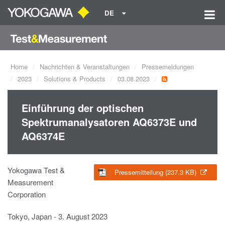
DE
Home
Nachrichten & Veranstaltungen
Pressemeldungen
2023
Solutions & Products
03.08.2023
Einführung der optischen
Spektrumanalysatoren AQ6373E und
AQ6374E
Yokogawa Test &
Pressemitteilung (237.3 KB)
Measurement
Corporation
Tokyo, Japan - 3. August 2023