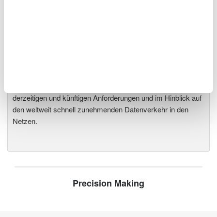
den weltweiten Marktführern bei
der optischen Wellenlängen-Messtechnik. Auf der Basis
unserer mehr als dreißigjährigen Erfahrungen in diesem
Bereich ergänzen wir unsere OSAs nun mit optischen
Wellenlängen-Messgeräten als komplementäre Lösung. Die
optischen Wellenlängen-Messgeräte von Yokogawa
erlauben schnelle, genaue und dennoch kostengünstige
optische Wellenlängen-Messungen entsprechend den
derzeitigen und künftigen Anforderungen und im Hinblick auf
den weltweit schnell zunehmenden Datenverkehr in den
Netzen.
Precision Making