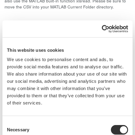
also use the MATLAB built-in function xlsread. Please be sure to
move the CSV into your MATLAB Current Folder directory.
Related Products & Solutions
This website uses cookies
Digitale Leistungsanalysatoren
We use cookies to personalise content and ads, to
Für einen effizienten Energie-
provide social media features and to analyse our traffic.
Einsatz wird eine genauere und
We also share information about your use of our site with
zuverlässigere
our social media, advertising and analytics partners who
Leistungsmessung immer
may combine it with other information that you’ve
wichtiger. Einschwingvorgänge, STANDBY-Modus,
provided to them or that they’ve collected from your use
Transformatoren, Tests und verzerrte Signale durch Inverter,
of their services.
Motoren, Beleuchtungsschaltungen, Stromversorgungen
etc., erfordern stabile, vertrauenswürdige und normgerechte
Messungen.
Consent
Necessary
Selection