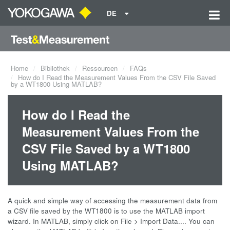
DE
Home
Bibliothek
Ressourcen
FAQs
How do I Read the Measurement Values From the CSV File Saved
by a WT1800 Using MATLAB?
How do I Read the
Measurement Values From the
CSV File Saved by a WT1800
Using MATLAB?
A quick and simple way of accessing the measurement data from
a CSV file saved by the WT1800 is to use the MATLAB import
wizard. In MATLAB, simply click on File > Import Data.... You can