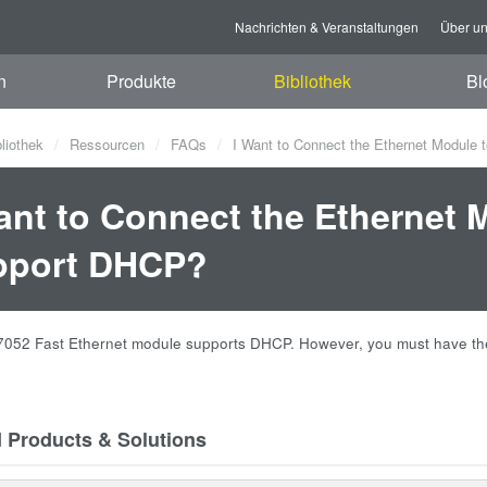
Nachrichten & Veranstaltungen
Über u
n
Produkte
Bibliothek
Bl
bliothek
Ressourcen
FAQs
I Want to Connect the Ethernet Module 
ant to Connect the Ethernet 
pport DHCP?
052 Fast Ethernet module supports DHCP. However, you must have the 
d Products & Solutions