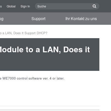
ns
Global
Sign In
og
Support
Ihr Kontakt zu uns
to a LAN, Does it Support DHCP?
Module to a LAN, Does it
WE7000 control software ver. 4 or later.