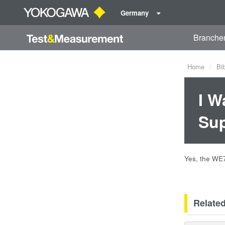
Germany
Branche
Home
Bi
I W
Su
Yes, the WE7
Relate