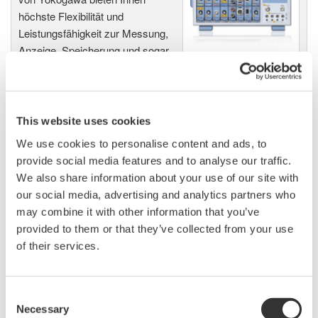
höchste Flexibilität und
Leistungsfähigkeit zur Messung,
Anzeige, Speicherung und sogar
zur Auslösung unterschiedlichster physikalischer oder
elektrischer Phänomene.
This website uses cookies
We use cookies to personalise content and ads, to
Oszilloskope
provide social media features and to analyse our traffic.
Erstklassige Digital-Oszilloskope
We also share information about your use of our site with
von Yokogawa: Die Digital-
our social media, advertising and analytics partners who
Oszilloskope zeichnen sich
may combine it with other information that you’ve
durch eine hohe Abtastrate und
provided to them or that they’ve collected from your use
eine große Auswahl von
of their services.
Bandbreiten aus und eignen sich für einen Einsatz im Design
und der Entwicklung von elektronischen Bauteilen und
Geräten. Die ScopeCorder kombinieren die Vorteile sowohl
Consent
Necessary
von einem Digital-Oszilloskop, als auch von einem
Selection