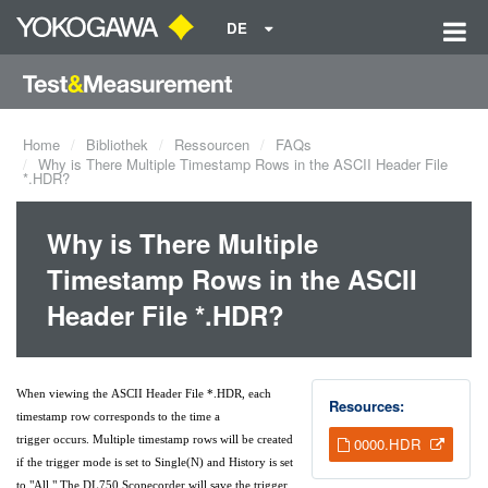
DE
Home
Bibliothek
Ressourcen
FAQs
Why is There Multiple Timestamp Rows in the ASCII Header File
*.HDR?
Why is There Multiple
Timestamp Rows in the ASCII
Header File *.HDR?
When viewing the ASCII Header File *.HDR, each
Resources:
timestamp row corresponds to the time a
trigger occurs. Multiple timestamp rows will be created
0000.HDR
if the trigger mode is set to Single(N) and History is set
to "All." The DL750 Scopecorder will save the trigger