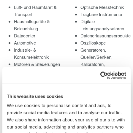
Luft- und Raumfahrt &
Optische Messtechnik
Transport
Tragbare Instrumente
Haushaltsgeräte &
Digitale
Beleuchtung
Leistungsanalysatoren
Datacenter
Datenerfassungsprodukte
Automotive
Oszilloskope
Industrie- &
Generatoren,
Konsumelektronik
Quellen/Senken,
Motoren & Steuerungen
Kalibratoren,
Optische
Digitalmultimeter
Kommunikation & Netze
Manometer
Photonik Analyse &
Weitere Messgeräte
Sensorik
Accessories
This website uses cookies
Quantum Computing
Vorführmessgeräte zu
We use cookies to personalise content and ads, to
Erneuerbare & fossile
Sonderkonditionen
provide social media features and to analyse our traffic.
Energien
Eingestellte Produkte
We also share information about your use of our site with
Halbleiter & Embedded
our social media, advertising and analytics partners who
Systeme