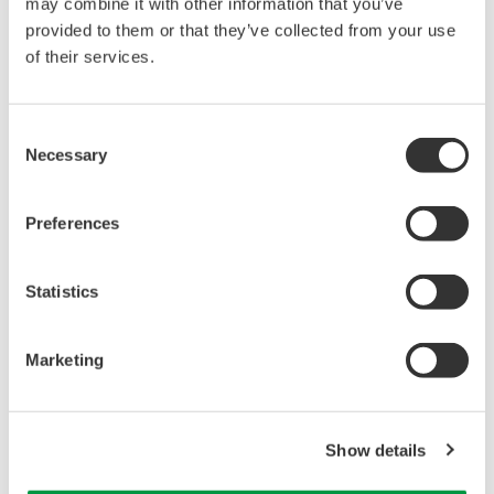
may combine it with other information that you’ve
Medical & Healthcare
provided to them or that they’ve collected from your use
of their services.
Bibliothek
Blog
Consent
Dokumente &
Transportation
Necessary
Selection
Downloads
Renewables
Ressourcen
Home & Industrial
Videos
appliances
Preferences
Communications
Med-Tech
Statistics
Laser and Photonics
Precision Making
Marketing
Support
Ihr Kontakt zu uns
Show details
Service, Gewährleistung
& Qualität