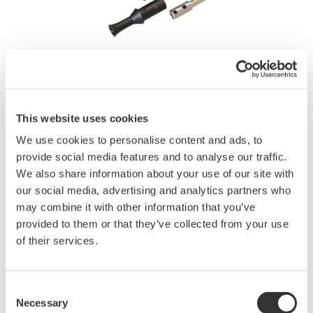
取扱説明書
This website uses cookies
We use cookies to personalise content and ads, to
provide social media features and to analyse our traffic.
We also share information about your use of our site with
見積りのご相談
技術的なお問い合わせ
our social media, advertising and analytics partners who
may combine it with other information that you’ve
安全端子アダプタ（ネジ締めタイプ、電流入力用)
provided to them or that they’ve collected from your use
販売単位:2個
価格 ¥4,000 （税抜）
of their services.
(1セット)
Consent
Necessary
Selection